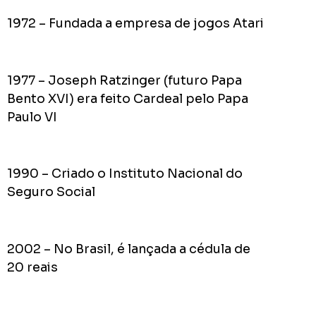
pior
1972 – Fundada a empresa de jogos Atari
prefeit
da
Históri
1977 – Joseph Ratzinger (futuro Papa
de
Apucar
Bento XVI) era feito Cardeal pelo Papa
nas
Paulo VI
redes
sociais
1990 – Criado o Instituto Nacional do
Seguro Social
0
Cumpriu:
Em
Andamento:
2002 – No Brasil, é lançada a cédula de
Não
10
20 reais
Cumpriu:
0%
Parada: