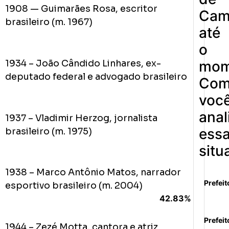
1908 — Guimarães Rosa, escritor
Cam
brasileiro (m. 1967)
até
o
1934 – João Cândido Linhares, ex-
mom
deputado federal e advogado brasileiro
Co
voc
anal
1937 – Vladimir Herzog, jornalista
ess
brasileiro (m. 1975)
situ
1938 – Marco Antônio Matos, narrador
Prefeit
esportivo brasileiro (m. 2004)
42.83%
Prefeit
1944 – Zezé Motta, cantora e atriz