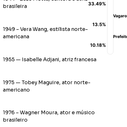
33.49%
brasileira
Vagaro
13.5%
1949 – Vera Wang, estilista norte-
americana
Prefeit
10.18%
1955 — Isabelle Adjani, atriz francesa
1975 — Tobey Maguire, ator norte-
americano
1976 – Wagner Moura, ator e músico
brasileiro