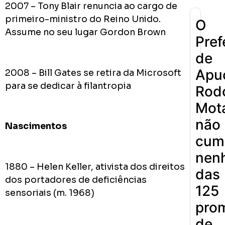
2007 – Tony Blair renuncia ao cargo de
primeiro-ministro do Reino Unido.
O
Assume no seu lugar Gordon Brown
Pref
de
Apu
2008 – Bill Gates se retira da Microsoft
para se dedicar à filantropia
Rodo
Mot
não
Nascimentos
cum
nen
1880 – Helen Keller, ativista dos direitos
das
dos portadores de deficiências
125
sensoriais (m. 1968)
pro
de