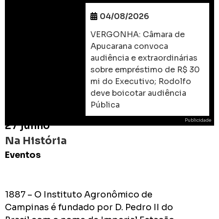
04/08/2026
VERGONHA: Câmara de
Apucarana convoca
audiência e extraordinárias
sobre empréstimo de R$ 30
mi do Executivo; Rodolfo
deve boicotar audiência
Pública
Publicidade
27 junho
Na História
Eventos
ROD
1887 – O Instituto Agronômico de
As
Campinas é fundado por D. Pedro II do
prome