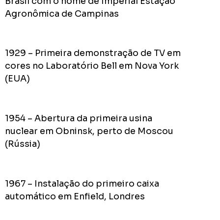
Brasil com o nome de Imperial Estação
do
Prefei
Agronômica de Campinas
na
campa
de
1929 – Primeira demonstração de TV em
2024
cores no Laboratório Bell em Nova York
(EUA)
Acomp
1954 – Abertura da primeira usina
Plano
nuclear em Obninsk, perto de Moscou
de
(Rússia)
Gover
de
Rodolf
Mota
1967 – Instalação do primeiro caixa
no
automático em Enfield, Londres
RODOL
Consid