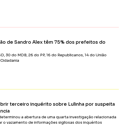
Ler Matéria
ção de Sandro Alex têm 75% dos prefeitos do
SD, 30 do MDB, 26 do PP, 16 do Republicanos, 14 do União
o Cidadania
Ler Matéria
abrir terceiro inquérito sobre Lulinha por suspeita
ência
terminou a abertura de uma quarta investigação relacionada
r o vazamento de informações sigilosas dos inquéritos