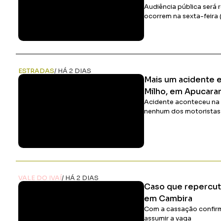
Audiência pública será r
ocorrem na sexta-feira 
ESTRADAS
/ HÁ 2 DIAS
Mais um acidente 
Milho, em Apucara
Acidente aconteceu na 
nenhum dos motoristas 
VALE DO IVAÍ
/ HÁ 2 DIAS
Caso que repercut
em Cambira
Com a cassação confirm
assumir a vaga