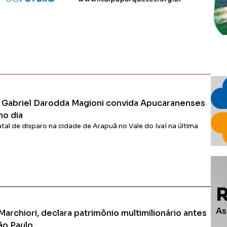
ã Gabriel Darodda Magioni convida Apucaranenses
mo dia
atal de disparo na cidade de Arapuã no Vale do Ivaí na última
Ler Matéria
As
archiori, declara patrimônio multimilionário antes
ão Paulo