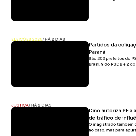
ELEIÇÕES 2026
/ HÁ 2 DIAS
Partidos da coliga
Paraná
São 202 prefeitos do P
Brasil, 9 do PSDB e 2 d
JUSTIÇA
/ HÁ 2 DIAS
Dino autoriza PF a 
de tráfico de influ
O magistrado também de
ao caso, mas para apura