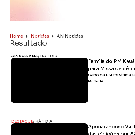
Home
Notícias
AN Notícias
Resultado
APUCARANA
/ HÁ 1 DIA
Família do PM Kau
para Missa de séti
Cabo da PM foi vítima f
semana
DESTAQUE
/ HÁ 1 DIA
Apucaranense Val M
das eleições por S