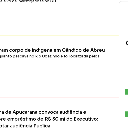
é alvo de investigações no STF
Ler Matéria
ram corpo de indígena em Cândido de Abreu
uanto pescava no Rio Ubazinho e foi localizada pelos
Ler Matéria
 de Apucarana convoca audiência e
bre empréstimo de R$ 30 mi do Executivo;
tar audiência Pública