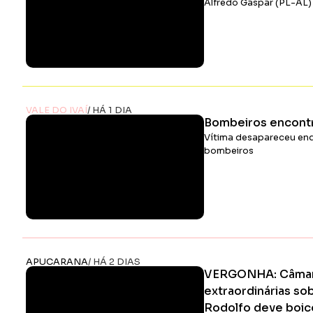
Alfredo Gaspar (PL-AL) 
VALE DO IVAÍ
/ HÁ 1 DIA
Bombeiros encont
Vítima desapareceu enq
bombeiros
APUCARANA
/ HÁ 2 DIAS
VERGONHA: Câmara
extraordinárias so
Rodolfo deve boico