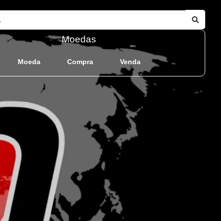
Moedas
Moeda
Compra
Venda