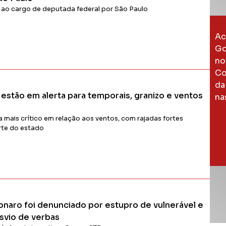
er ao cargo de deputada federal por São Paulo
Ac
Go
no
Co
Ler Matéria
da
estão em alerta para temporais, granizo e ventos
na
ia mais crítico em relação aos ventos, com rajadas fortes
rte do estado
Ler Matéria
sonaro foi denunciado por estupro de vulnerável e
svio de verbas