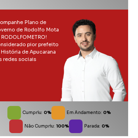
ompanhe Plano de
verno de Rodolfo Mota
 RODOLFOMETRO!
nsiderado pior prefeito
 História de Apucarana
s redes sociais
Cumpriu:
0%
Em Andamento:
0%
Não Cumpriu:
100%
Parada:
0%