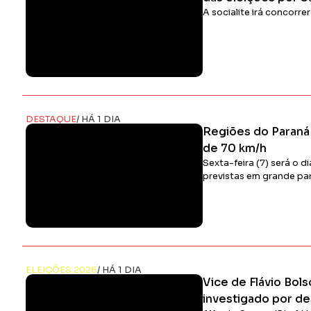
A socialite irá concorr
DESTAQUE
/ HÁ 1 DIA
Regiões do Paraná 
de 70 km/h
Sexta-feira (7) será o d
previstas em grande pa
ELEIÇÕES 2026
/ HÁ 1 DIA
Vice de Flávio Bol
investigado por de