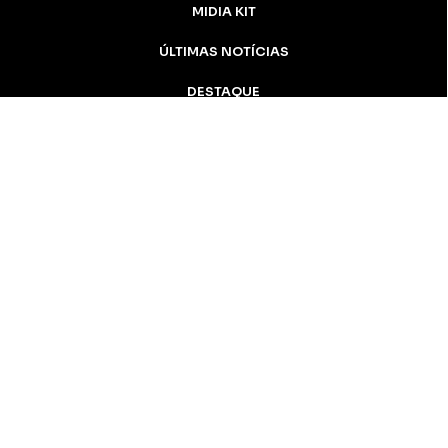
MIDIA KIT
ÚLTIMAS NOTÍCIAS
DESTAQUE
CONTATO
Inicial
Colunistas
Notícias
Apucarana
Podcast
MidiaKit