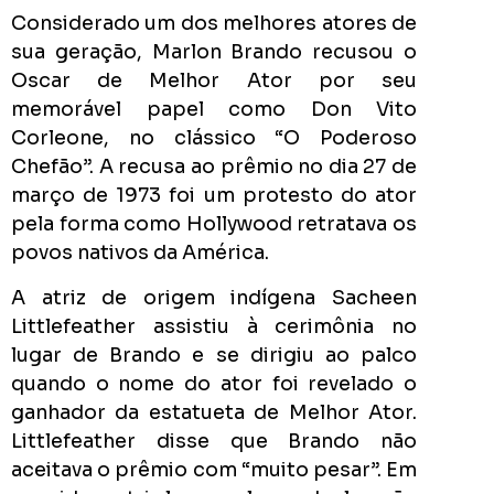
pior
Considerado um dos melhores atores de
prefeit
sua geração, Marlon Brando recusou o
da
Oscar de Melhor Ator por seu
Históri
memorável papel como Don Vito
de
Corleone, no clássico “O Poderoso
Apucar
Chefão”. A recusa ao prêmio no dia 27 de
nas
março de 1973 foi um protesto do ator
redes
pela forma como Hollywood retratava os
sociais
povos nativos da América.
A atriz de origem indígena Sacheen
0
Cumpriu:
Littlefeather assistiu à cerimônia no
lugar de Brando e se dirigiu ao palco
Em
Andamento:
quando o nome do ator foi revelado o
Não
ganhador da estatueta de Melhor Ator.
10
Cumpriu:
Littlefeather disse que Brando não
0%
Parada:
aceitava o prêmio com “muito pesar”. Em