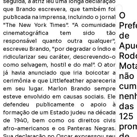
seguida, a atriz leu uma longa declaração
que Brando escrevera, que também foi
O
publicada na imprensa, incluindo o jornal
Pref
“The New York Times”. “A comunidade
cinematográfica tem sido tão
de
responsável quanto outra qualquer”,
Apu
escreveu Brando, “por degradar o índio e
Rodo
ridicularizar seu caráter, descrevendo-o
Mot
como selvagem, hostil e do mal”. O ator
já havia anunciado que iria boicotar a
não
cerimônia e que Littlefeather apareceria
cum
em seu lugar. Marlon Brando sempre
nen
esteve envolvido em causas sociais. Ele
das
defendeu publicamente o apoio à
formação de um Estado judeu na década
125
de 1940, bem como os direitos civis
pro
afro-americanos e os Panteras Negras.
de
Sua declaração no Oscar expressou seu