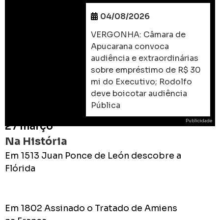
04/08/2026
VERGONHA: Câmara de
Apucarana convoca
audiência e extraordinárias
sobre empréstimo de R$ 30
mi do Executivo; Rodolfo
deve boicotar audiência
Pública
Publicidade
27 março
Na História
Em 1513 Juan Ponce de León descobre a
Flórida
ROD
As
Em 1802 Assinado o Tratado de Amiens
prome