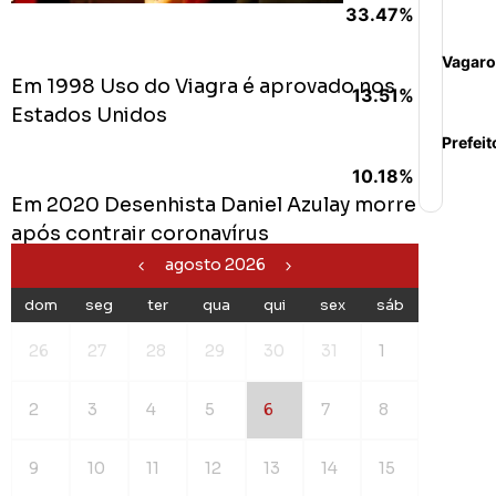
33.47%
Vagaro
Em 1998 Uso do Viagra é aprovado nos
13.51%
Estados Unidos
Prefeit
10.18%
Em 2020 Desenhista Daniel Azulay morre
após contrair coronavírus
agosto 2026
dom
seg
ter
qua
qui
sex
sáb
26
27
28
29
30
31
1
2
3
4
5
6
7
8
9
10
11
12
13
14
15