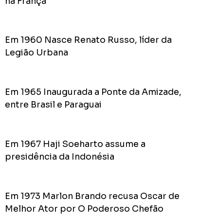
na França
do
Prefei
na
campa
Em 1960 Nasce Renato Russo, líder da
de
Legião Urbana
2024
Em 1965 Inaugurada a Ponte da Amizade,
entre Brasil e Paraguai
Acomp
Plano
de
Em 1967 Haji Soeharto assume a
Gover
de
presidência da Indonésia
Rodolf
Mota
no
Em 1973 Marlon Brando recusa Oscar de
RODOL
Melhor Ator por O Poderoso Chefão
Consid