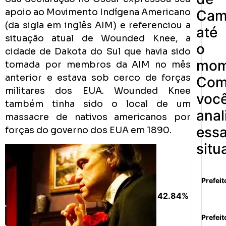
apoio ao Movimento Indígena Americano
Cam
(da sigla em inglês AIM) e referenciou a
até
situação atual de Wounded Knee, a
o
cidade de Dakota do Sul que havia sido
mom
tomada por membros da AIM no mês
anterior e estava sob cerco de forças
Co
militares dos EUA. Wounded Knee
voc
também tinha sido o local de um
anal
massacre de nativos americanos por
ess
forças do governo dos EUA em 1890.
situ
Prefeit
42.84%
Prefeit