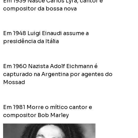
Em 1939 Nasce Carlos Lyra, cantor e
do
Prefei
compositor da bossa nova
na
campa
de
Em 1948 Luigi Einaudi assume a
2024
presidência da Itália
Em 1960 Nazista Adolf Eichmann é
Acomp
capturado na Argentina por agentes do
Plano
Mossad
de
Gover
de
Rodolf
Em 1981 Morre o mítico cantor e
Mota
compositor Bob Marley
no
RODOL
Consid