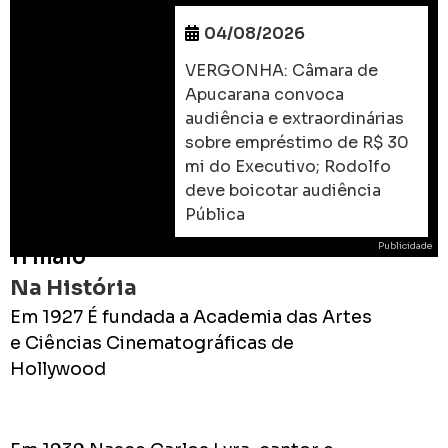
04/08/2026
VERGONHA: Câmara de
Apucarana convoca
audiência e extraordinárias
sobre empréstimo de R$ 30
mi do Executivo; Rodolfo
deve boicotar audiência
Pública
Publicidade
11 maio
Na História
Em 1927 É fundada a Academia das Artes
e Ciências Cinematográficas de
Hollywood
ROD
As
prome