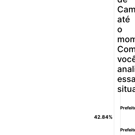
Cam
até
o
mom
Co
voc
anal
ess
situ
Prefeit
42.84%
Prefeit