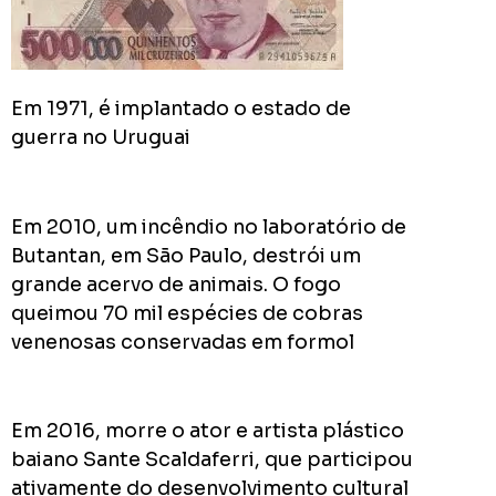
Acomp
Plano
de
Gover
Em 1971, é implantado o estado de
de
guerra no Uruguai
Rodolf
Mota
no
Em 2010, um incêndio no laboratório de
RODOL
Butantan, em São Paulo, destrói um
Consid
pior
grande acervo de animais. O fogo
prefeit
queimou 70 mil espécies de cobras
da
venenosas conservadas em formol
Históri
de
Apucar
Em 2016, morre o ator e artista plástico
nas
baiano Sante Scaldaferri, que participou
redes
ativamente do desenvolvimento cultural
sociais