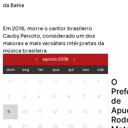
da Bahia
0
Cumpriu:
Em 2016, morre o cantor brasileiro
Em
Cauby Peixoto, considerado um dos
Andamento:
maiores e mais versáteis intérpretes da
Não
10
música brasileira
Cumpriu:
agosto 2026
0%
Parada:
dom
seg
ter
qua
qui
sex
sáb
O
26
27
28
29
30
31
1
Pref
2
3
4
5
6
7
8
de
Apu
9
10
11
12
13
14
15
Rodo
16
17
18
19
20
21
22