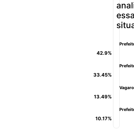
anal
ess
situ
Prefeit
42.9%
Prefeit
33.45%
Vagaro
13.49%
Prefeit
10.17%