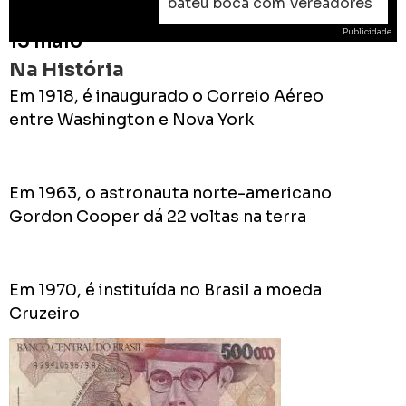
bateu boca com Vereadores
Publicidade
15 maio
Na História
Em 1918, é inaugurado o Correio Aéreo
entre Washington e Nova York
ROD
As
Em 1963, o astronauta norte-americano
prome
Gordon Cooper dá 22 voltas na terra
do
Prefei
na
campa
Em 1970, é instituída no Brasil a moeda
de
Cruzeiro
2024