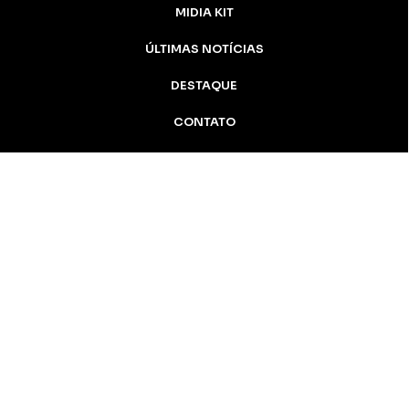
MIDIA KIT
ÚLTIMAS NOTÍCIAS
DESTAQUE
CONTATO
Inicial
Colunistas
Notícias
Apucarana
Podcast
MidiaKit
AN Notícias - 2005 / 2026 Todos os
direitos reservados
Apucarana-PR