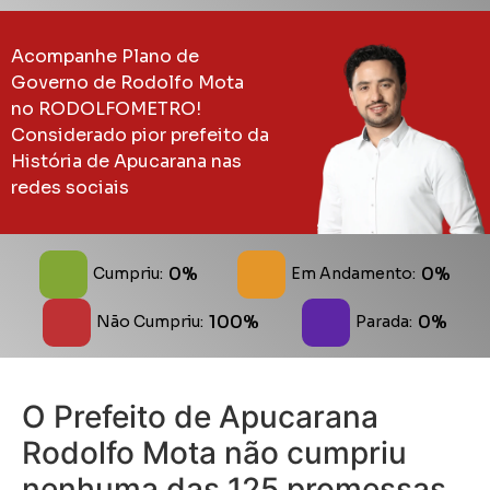
Acompanhe Plano de
Governo de Rodolfo Mota
no RODOLFOMETRO!
Considerado pior prefeito da
História de Apucarana nas
redes sociais
0%
0%
Cumpriu:
Em Andamento:
100%
0%
Não Cumpriu:
Parada:
O Prefeito de Apucarana
Rodolfo Mota não cumpriu
nenhuma das 125 promessas