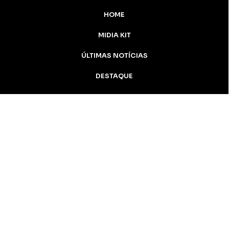
HOME
MIDIA KIT
ÚLTIMAS NOTÍCIAS
DESTAQUE
CONTATO
Inicial
Colunistas
Notícias
Apucarana
Podcast
MidiaKit