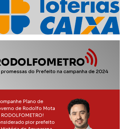
RODOLFOMETRO
 promessas do Prefeito na campanha de 2024
ompanhe Plano de
verno de Rodolfo Mota
 RODOLFOMETRO!
nsiderado pior prefeito