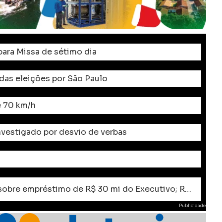
ara Missa de sétimo dia
 das eleições por São Paulo
e 70 km/h
investigado por desvio de verbas
VERGONHA: Câmara de Apucarana convoca audiência e extraordinárias sobre empréstimo de R$ 30 mi do Executivo; Rodolfo deve boicotar audiência Pública
Publicidade