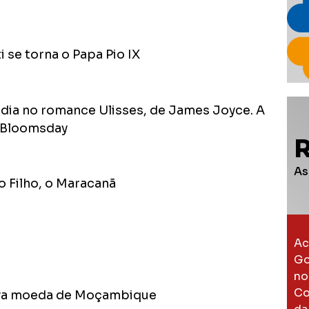
 se torna o Papa Pio IX
 dia no romance Ulisses, de James Joyce. A
o Bloomsday
As
o Filho, o Maracanã
Ac
Go
no
Co
nova moeda de Moçambique