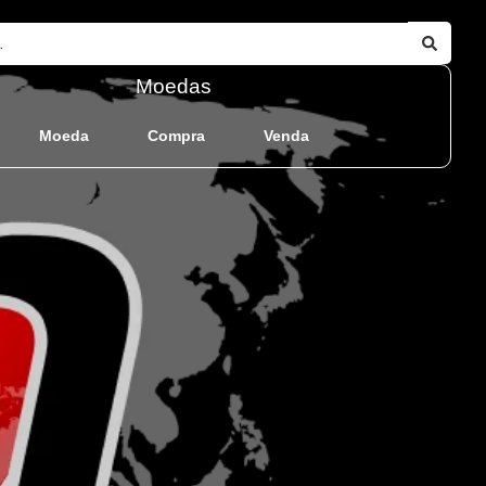
Moedas
Moeda
Compra
Venda