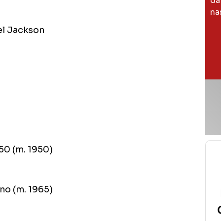
da
na
el Jackson
950 (m. 1950)
no (m. 1965)