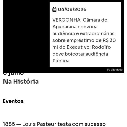
04/08/2026
VERGONHA: Câmara de
Apucarana convoca
audiência e extraordinárias
sobre empréstimo de R$ 30
mi do Executivo; Rodolfo
deve boicotar audiência
Pública
Publicidade
6 julho
Na História
Eventos
ROD
As
prome
1885 — Louis Pasteur testa com sucesso