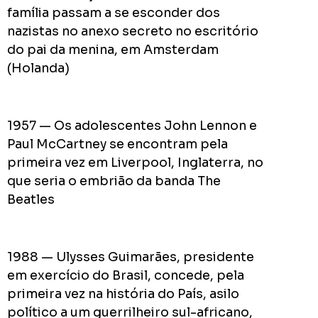
pior
família passam a se esconder dos
prefeit
nazistas no anexo secreto no escritório
da
do pai da menina, em Amsterdam
Históri
(Holanda)
de
Apucar
nas
1957 — Os adolescentes John Lennon e
redes
Paul McCartney se encontram pela
sociais
primeira vez em Liverpool, Inglaterra, no
que seria o embrião da banda The
Beatles
0
Cumpriu:
Em
Andamento:
1988 — Ulysses Guimarães, presidente
Não
10
em exercício do Brasil, concede, pela
Cumpriu:
primeira vez na história do País, asilo
0%
Parada:
político a um guerrilheiro sul-africano,