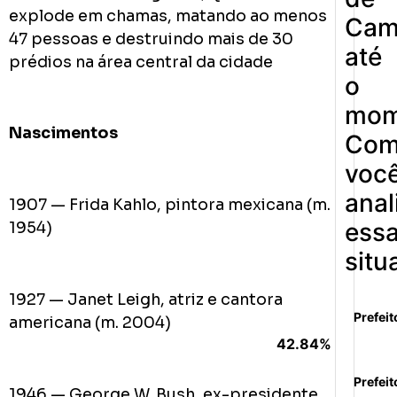
explode em chamas, matando ao menos
Cam
47 pessoas e destruindo mais de 30
até
prédios na área central da cidade
o
mom
Nascimentos
Co
voc
anal
1907 — Frida Kahlo, pintora mexicana (m.
ess
1954)
situ
1927 — Janet Leigh, atriz e cantora
Prefeit
americana (m. 2004)
42.84%
Prefeit
1946 — George W. Bush, ex-presidente