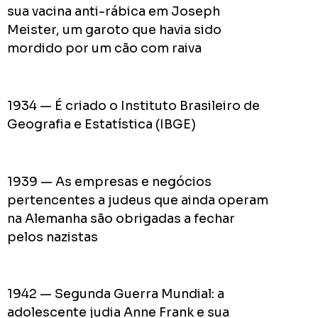
do
sua vacina anti-rábica em Joseph
Prefei
Meister, um garoto que havia sido
na
mordido por um cão com raiva
campa
de
2024
1934 — É criado o Instituto Brasileiro de
Geografia e Estatística (IBGE)
Acomp
Plano
1939 — As empresas e negócios
de
pertencentes a judeus que ainda operam
Gover
na Alemanha são obrigadas a fechar
de
pelos nazistas
Rodolf
Mota
no
1942 — Segunda Guerra Mundial: a
RODOL
adolescente judia Anne Frank e sua
Consid