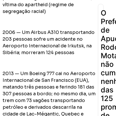
vítima do apartheid (regime de
O
segregação racial)
Pref
de
2006 — Um Airbus A310 transportando
Apu
203 pessoas sofre um acidente no
Rodo
Aeroporto Internacional de Irkutsk, na
Sibéria; morreram 124 pessoas
Mot
não
cum
2013 — Um Boeing 777 cai no Aeroporto
nen
Internacional de San Francisco (EUA),
matando três pessoas e ferindo 181 das
das
307 pessoas a bordo; no mesmo dia, um
125
trem com 73 vagões transportando
pro
petróleo e derivados descarrila na
cidade de Lac-Mégantic, Quebec e
de