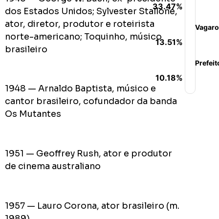
33.47%
dos Estados Unidos; Sylvester Stallone,
ator, diretor, produtor e roteirista
Vagaro
norte-americano; Toquinho, músico
13.51%
brasileiro
Prefeit
10.18%
1948 — Arnaldo Baptista, músico e
cantor brasileiro, cofundador da banda
Os Mutantes
1951 — Geoffrey Rush, ator e produtor
de cinema australiano
1957 — Lauro Corona, ator brasileiro (m.
1989)