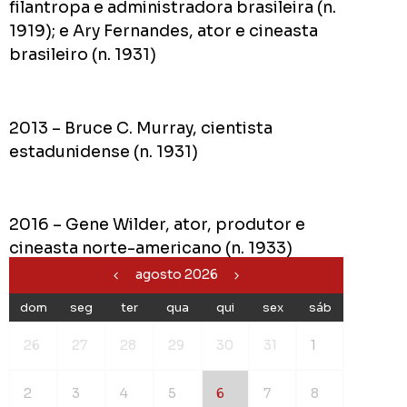
filantropa e administradora brasileira (n.
1919); e Ary Fernandes, ator e cineasta
brasileiro (n. 1931)
2013 – Bruce C. Murray, cientista
estadunidense (n. 1931)
2016 – Gene Wilder, ator, produtor e
cineasta norte-americano (n. 1933)
agosto 2026
dom
seg
ter
qua
qui
sex
sáb
26
27
28
29
30
31
1
2
3
4
5
6
7
8