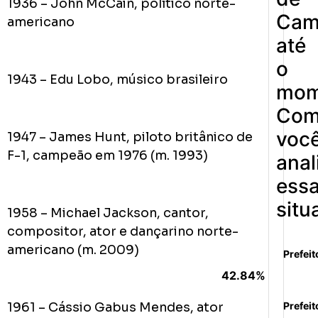
1936 – John McCain, político norte-
Cam
americano
até
o
1943 – Edu Lobo, músico brasileiro
mom
Co
voc
1947 – James Hunt, piloto britânico de
F-1, campeão em 1976 (m. 1993)
anal
ess
situ
1958 – Michael Jackson, cantor,
compositor, ator e dançarino norte-
americano (m. 2009)
Prefeit
42.84%
1961 – Cássio Gabus Mendes, ator
Prefeit