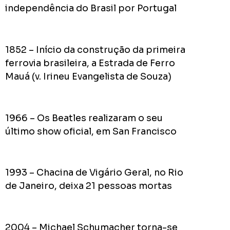
do
independência do Brasil por Portugal
Prefei
na
campa
1852 – Início da construção da primeira
de
2024
ferrovia brasileira, a Estrada de Ferro
Mauá (v. Irineu Evangelista de Souza)
Acomp
1966 – Os Beatles realizaram o seu
Plano
último show oficial, em San Francisco
de
Gover
de
1993 – Chacina de Vigário Geral, no Rio
Rodolf
de Janeiro, deixa 21 pessoas mortas
Mota
no
RODOL
Consid
2004 – Michael Schumacher torna-se