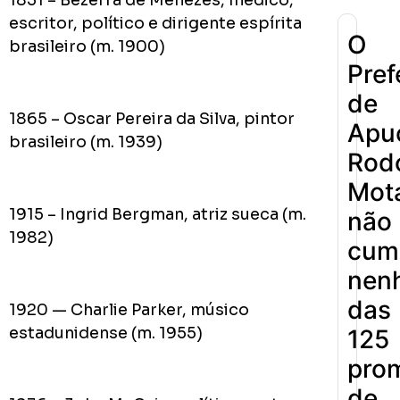
1831 – Bezerra de Menezes, médico,
escritor, político e dirigente espírita
O
brasileiro (m. 1900)
Pref
de
1865 – Oscar Pereira da Silva, pintor
Apu
brasileiro (m. 1939)
Rodo
Mot
1915 – Ingrid Bergman, atriz sueca (m.
não
1982)
cum
nen
das
1920 — Charlie Parker, músico
estadunidense (m. 1955)
125
pro
de