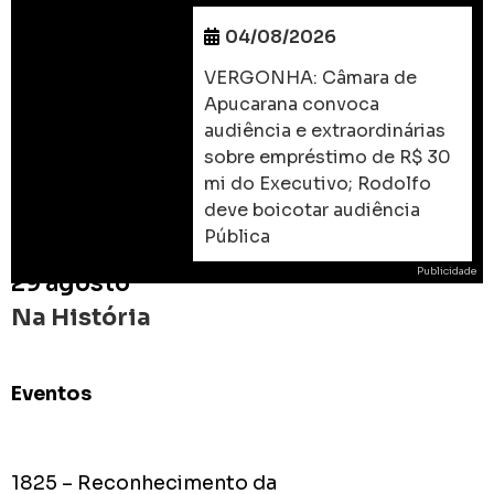
04/08/2026
VERGONHA: Câmara de
Apucarana convoca
audiência e extraordinárias
sobre empréstimo de R$ 30
mi do Executivo; Rodolfo
deve boicotar audiência
Pública
Publicidade
29 agosto
Na História
Eventos
ROD
As
prome
1825 – Reconhecimento da