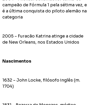
pior
campeão de Fórmula 1 pela sétima vez, e
prefeit
é a última conquista do piloto alemão na
da
categoria
Históri
de
Apucar
2005 – Furacão Katrina atinge a cidade
nas
de New Orleans, nos Estados Unidos
redes
sociais
Nascimentos
0
Cumpriu:
Em
1632 – John Locke, filósofo inglês (m.
Andamento:
1704)
Não
10
Cumpriu:
0%
Parada: