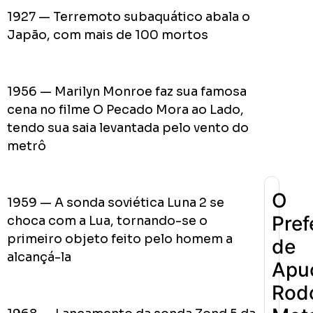
1927 — Terremoto subaquático abala o
Japão, com mais de 100 mortos
0
Cumpriu:
Em
1956 — Marilyn Monroe faz sua famosa
Andamento:
cena no filme O Pecado Mora ao Lado,
Não
10
Cumpriu:
tendo sua saia levantada pelo vento do
metrô
0%
Parada:
O
1959 — A sonda soviética Luna 2 se
Pref
choca com a Lua, tornando-se o
primeiro objeto feito pelo homem a
de
alcançá-la
Apu
Rodo