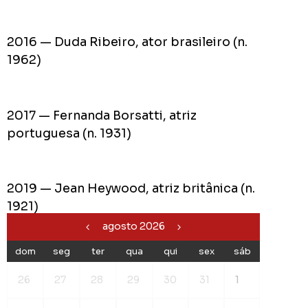
2016 — Duda Ribeiro, ator brasileiro (n.
1962)
2017 — Fernanda Borsatti, atriz
portuguesa (n. 1931)
2019 — Jean Heywood, atriz britânica (n.
1921)
agosto 2026
dom
seg
ter
qua
qui
sex
sáb
26
27
28
29
30
31
1