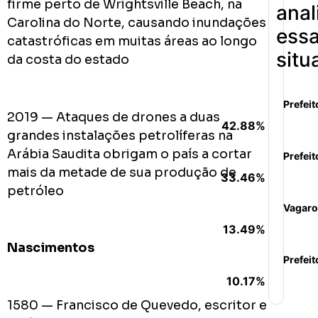
firme perto de Wrightsville Beach, na
anal
Carolina do Norte, causando inundações
ess
catastróficas em muitas áreas ao longo
situ
da costa do estado
Prefeit
2019 — Ataques de drones a duas
42.88%
grandes instalações petrolíferas na
Arábia Saudita obrigam o país a cortar
Prefeit
mais da metade de sua produção de
33.46%
petróleo
Vagaro
13.49%
Nascimentos
Prefeit
10.17%
1580 — Francisco de Quevedo, escritor e