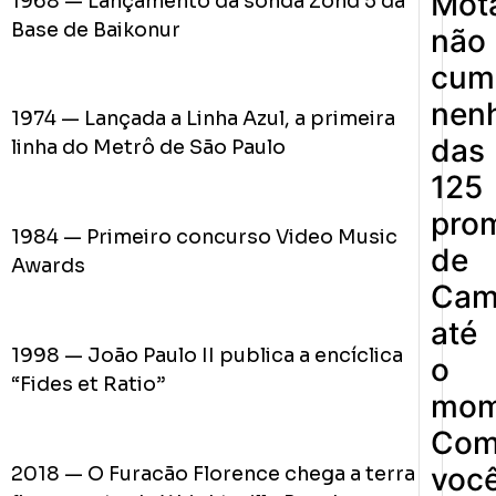
Mot
1968 — Lançamento da sonda Zond 5 da
Base de Baikonur
não
cum
nen
1974 — Lançada a Linha Azul, a primeira
das
linha do Metrô de São Paulo
125
pro
1984 — Primeiro concurso Video Music
de
Awards
Cam
até
1998 — João Paulo II publica a encíclica
o
“Fides et Ratio”
mom
Co
voc
2018 — O Furacão Florence chega a terra