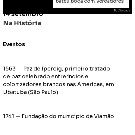
bateu boca com Vereadores
Publicidade
14 setembro
Na História
Eventos
ROD
As
prome
1563 — Paz de Iperoig, primeiro tratado
do
de paz celebrado entre índios e
Prefei
colonizadores brancos nas Américas, em
na
Ubatuba (São Paulo)
campa
de
2024
1741 — Fundação do município de Viamão