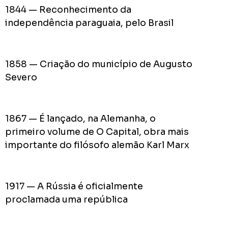
Acomp
1844 — Reconhecimento da
Plano
independência paraguaia, pelo Brasil
de
Gover
de
1858 — Criação do município de Augusto
Rodolf
Severo
Mota
no
RODOL
Consid
1867 — É lançado, na Alemanha, o
pior
primeiro volume de O Capital, obra mais
prefeit
importante do filósofo alemão Karl Marx
da
Históri
de
1917 — A Rússia é oficialmente
Apucar
proclamada uma república
nas
redes
sociais