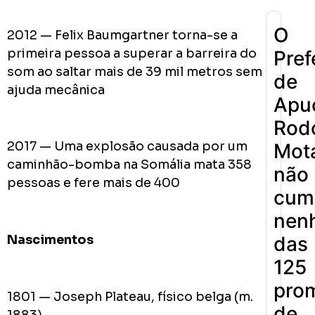
O
2012 — Felix Baumgartner torna-se a
primeira pessoa a superar a barreira do
Pref
som ao saltar mais de 39 mil metros sem
de
ajuda mecânica
Apu
Rodo
2017 — Uma explosão causada por um
Mot
caminhão-bomba na Somália mata 358
não
pessoas e fere mais de 400
cum
nen
das
Nascimentos
125
pro
1801 — Joseph Plateau, físico belga (m.
de
1883)