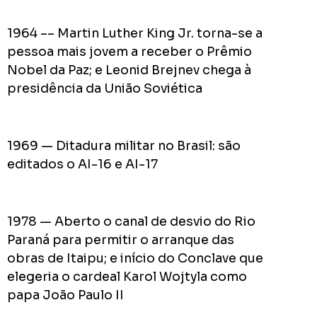
pior
prefeit
1964 –– Martin Luther King Jr. torna-se a
da
pessoa mais jovem a receber o Prêmio
Históri
Nobel da Paz; e Leonid Brejnev chega à
de
presidência da União Soviética
Apucar
nas
redes
1969 — Ditadura militar no Brasil: são
sociais
editados o AI-16 e AI-17
0
Cumpriu:
1978 — Aberto o canal de desvio do Rio
Em
Paraná para permitir o arranque das
Andamento:
obras de Itaipu; e início do Conclave que
Não
10
Cumpriu:
elegeria o cardeal Karol Wojtyla como
papa João Paulo II
0%
Parada: