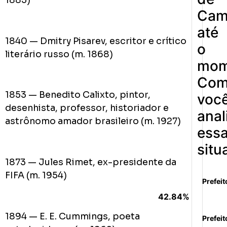
Cam
até
1840 — Dmitry Pisarev, escritor e crítico
o
literário russo (m. 1868)
mom
Co
1853 — Benedito Calixto, pintor,
voc
desenhista, professor, historiador e
anal
astrônomo amador brasileiro (m. 1927)
ess
situ
1873 — Jules Rimet, ex-presidente da
FIFA (m. 1954)
Prefeit
42.84%
1894 — E. E. Cummings, poeta
Prefeit