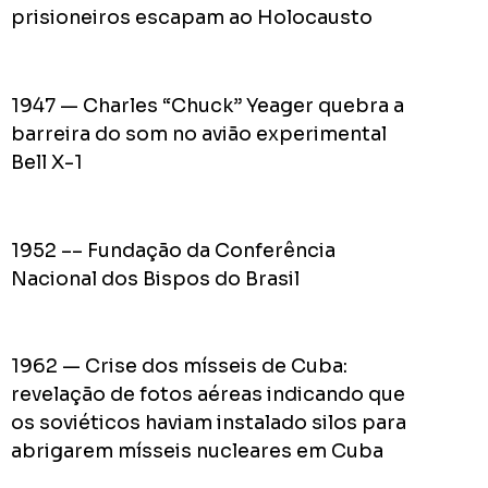
do
prisioneiros escapam ao Holocausto
Prefei
na
campa
1947 — Charles “Chuck” Yeager quebra a
de
2024
barreira do som no avião experimental
Bell X-1
Acomp
1952 –– Fundação da Conferência
Plano
Nacional dos Bispos do Brasil
de
Gover
de
1962 — Crise dos mísseis de Cuba:
Rodolf
revelação de fotos aéreas indicando que
Mota
os soviéticos haviam instalado silos para
no
abrigarem mísseis nucleares em Cuba
RODOL
Consid