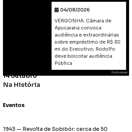
04/08/2026
VERGONHA: Câmara de
Apucarana convoca
audiência e extraordinárias
sobre empréstimo de R$ 30
mi do Executivo; Rodolfo
deve boicotar audiência
Pública
Publicidade
14 outubro
Na História
Eventos
ROD
As
prome
1943 — Revolta de Sobibór: cerca de 50