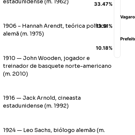
estadunidense (m. 1962)
33.47%
Vagaro
1906 – Hannah Arendt, teórica política
13.51%
alemã (m. 1975)
Prefeit
10.18%
1910 — John Wooden, jogador e
treinador de basquete norte-americano
(m. 2010)
1916 — Jack Arnold, cineasta
estadunidense (m. 1992)
1924 — Leo Sachs, biólogo alemão (m.