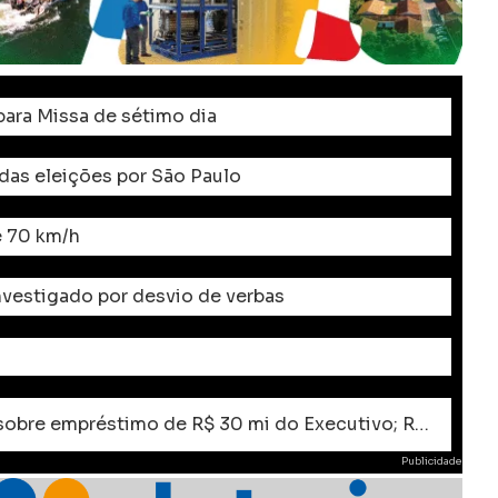
ara Missa de sétimo dia
 das eleições por São Paulo
e 70 km/h
investigado por desvio de verbas
VERGONHA: Câmara de Apucarana convoca audiência e extraordinárias sobre empréstimo de R$ 30 mi do Executivo; Rodolfo deve boicotar audiência Pública
Publicidade