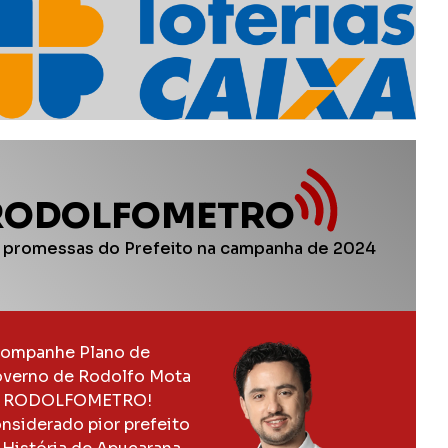
RODOLFOMETRO
 promessas do Prefeito na campanha de 2024
ompanhe Plano de
verno de Rodolfo Mota
 RODOLFOMETRO!
nsiderado pior prefeito