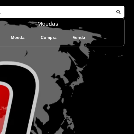
Moedas
Moeda
Compra
Venda