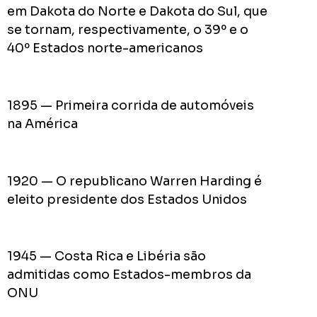
do
em Dakota do Norte e Dakota do Sul, que
Prefei
se tornam, respectivamente, o 39º e o
na
40º Estados norte-americanos
campa
de
2024
1895 — Primeira corrida de automóveis
na América
Acomp
Plano
1920 — O republicano Warren Harding é
de
eleito presidente dos Estados Unidos
Gover
de
Rodolf
1945 — Costa Rica e Libéria são
Mota
admitidas como Estados-membros da
no
ONU
RODOL
Consid