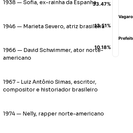
1938 — Sofia, ex-rainha da Espanha
33.47%
Vagaro
13.51%
1946 — Marieta Severo, atriz brasileira
Prefeit
10.18%
1966 — David Schwimmer, ator norte-
americano
1967 – Luiz Antônio Simas, escritor,
compositor e historiador brasileiro
1974 — Nelly, rapper norte-americano