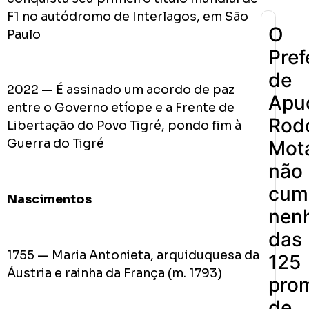
F1 no autódromo de Interlagos, em São
O
Paulo
Pref
de
2022 — É assinado um acordo de paz
Apu
entre o Governo etíope e a Frente de
Rodo
Libertação do Povo Tigré, pondo fim à
Guerra do Tigré
Mot
não
cum
Nascimentos
nen
das
1755 — Maria Antonieta, arquiduquesa da
125
Áustria e rainha da França (m. 1793)
pro
de