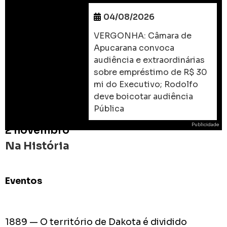
04/08/2026
VERGONHA: Câmara de
Apucarana convoca
audiência e extraordinárias
sobre empréstimo de R$ 30
mi do Executivo; Rodolfo
deve boicotar audiência
Pública
Publicidade
2 novembro
Na História
Eventos
ROD
As
prome
1889 — O território de Dakota é dividido