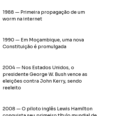
pior
prefeit
1988 — Primeira propagação de um
da
worm na internet
Históri
de
Apucar
1990 — Em Moçambique, uma nova
nas
Constituição é promulgada
redes
sociais
2004 — Nos Estados Unidos, o
presidente George W. Bush vence as
0
Cumpriu:
eleições contra John Kerry, sendo
Em
reeleito
Andamento:
Não
10
Cumpriu:
2008 — O piloto inglês Lewis Hamilton
0%
Parada:
conquista seu primeiro título mundial de