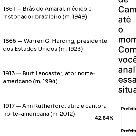
Cam
1861 — Brás do Amaral, médico e
historiador brasileiro (m. 1949)
até
o
mom
1865 — Warren G. Harding, presidente
Co
dos Estados Unidos (m. 1923)
voc
anal
1913 — Burt Lancaster, ator norte-
ess
americano (m. 1994)
situ
1917 — Ann Rutherford, atriz e cantora
Prefeit
norte-americana (m. 2012)
42.84%
Prefeit