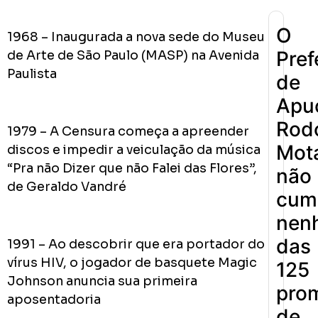
O
1968 – Inaugurada a nova sede do Museu
Pref
de Arte de São Paulo (MASP) na Avenida
Paulista
de
Apu
Rodo
1979 – A Censura começa a apreender
Mot
discos e impedir a veiculação da música
“Pra não Dizer que não Falei das Flores”,
não
de Geraldo Vandré
cum
nen
das
1991 – Ao descobrir que era portador do
vírus HIV, o jogador de basquete Magic
125
Johnson anuncia sua primeira
pro
aposentadoria
de