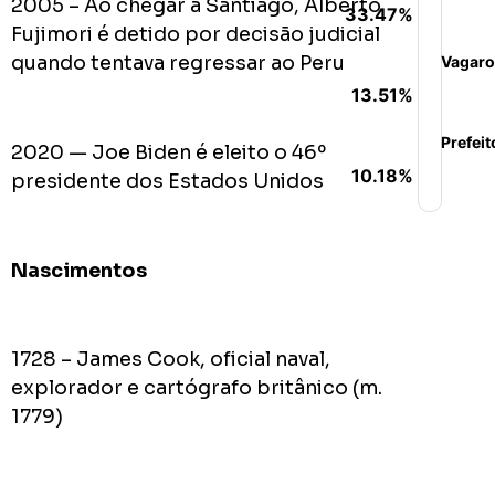
2005 – Ao chegar a Santiago, Alberto
33.47%
Fujimori é detido por decisão judicial
quando tentava regressar ao Peru
Vagaro
13.51%
Prefeit
2020 — Joe Biden é eleito o 46º
10.18%
presidente dos Estados Unidos
Nascimentos
1728 – James Cook, oficial naval,
explorador e cartógrafo britânico (m.
1779)