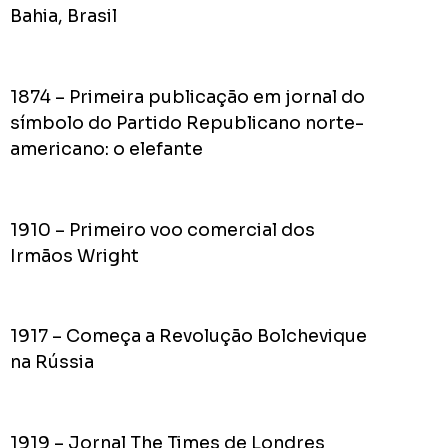
do
Bahia, Brasil
Prefei
na
campa
1874 – Primeira publicação em jornal do
de
2024
símbolo do Partido Republicano norte-
americano: o elefante
Acomp
1910 – Primeiro voo comercial dos
Plano
Irmãos Wright
de
Gover
de
1917 – Começa a Revolução Bolchevique
Rodolf
na Rússia
Mota
no
RODOL
Consid
1919 – Jornal The Times de Londres