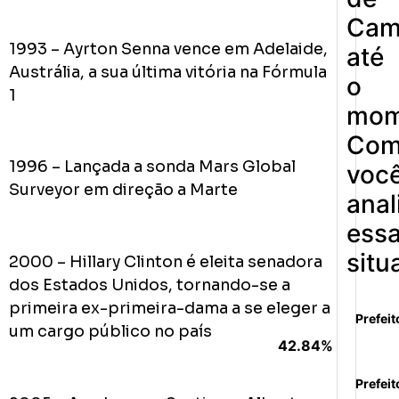
Cam
1993 – Ayrton Senna vence em Adelaide,
até
Austrália, a sua última vitória na Fórmula
o
1
mom
Co
1996 – Lançada a sonda Mars Global
voc
Surveyor em direção a Marte
anal
ess
situ
2000 – Hillary Clinton é eleita senadora
dos Estados Unidos, tornando-se a
primeira ex-primeira-dama a se eleger a
Prefeit
um cargo público no país
42.84%
Prefeit