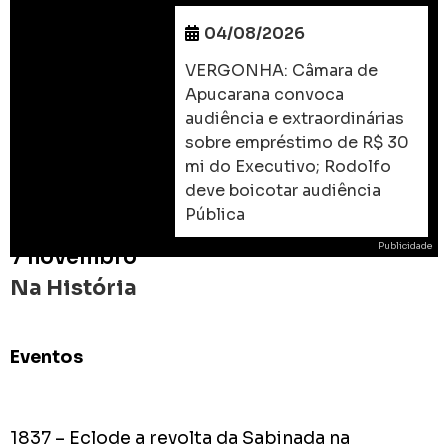
04/08/2026
VERGONHA: Câmara de
Apucarana convoca
audiência e extraordinárias
sobre empréstimo de R$ 30
mi do Executivo; Rodolfo
deve boicotar audiência
Pública
Publicidade
7 novembro
Na História
Eventos
ROD
As
prome
1837 – Eclode a revolta da Sabinada na