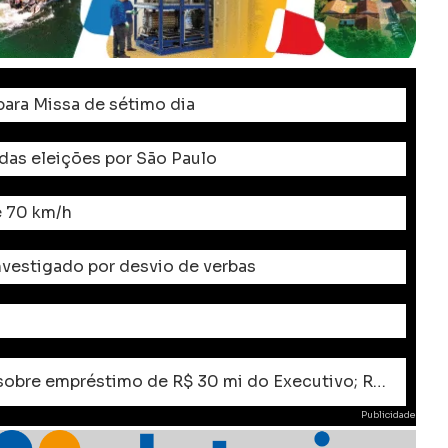
ara Missa de sétimo dia
 das eleições por São Paulo
e 70 km/h
investigado por desvio de verbas
VERGONHA: Câmara de Apucarana convoca audiência e extraordinárias sobre empréstimo de R$ 30 mi do Executivo; Rodolfo deve boicotar audiência Pública
Publicidade