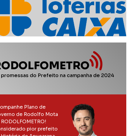
RODOLFOMETRO
 promessas do Prefeito na campanha de 2024
ompanhe Plano de
verno de Rodolfo Mota
 RODOLFOMETRO!
nsiderado pior prefeito