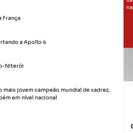
da
na
a França
rtando a Apollo 4
o-Niterói
 o mais jovem campeão mundial de xadrez,
ém em nível nacional