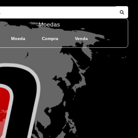
Moedas
Moeda
Compra
Venda