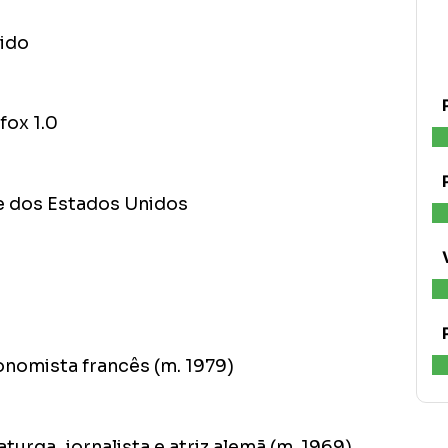
nido
fox 1.0
e dos Estados Unidos
onomista francês (m. 1979)
urga, jornalista e atriz alemã (m. 1969)