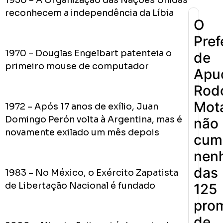
1950 – A Organização das Nações Unidas
reconhecem a independência da Líbia
O
Pref
1970 – Douglas Engelbart patenteia o
de
primeiro mouse de computador
Apu
Rodo
Mot
1972 – Após 17 anos de exílio, Juan
Domingo Perón volta à Argentina, mas é
não
novamente exilado um mês depois
cum
nen
das
1983 – No México, o Exército Zapatista
de Libertação Nacional é fundado
125
pro
de