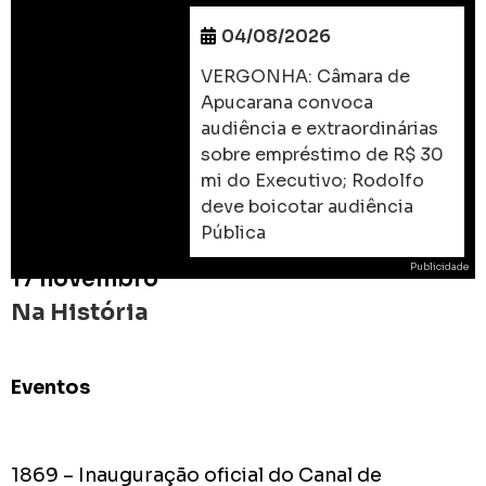
04/08/2026
VERGONHA: Câmara de
Apucarana convoca
audiência e extraordinárias
sobre empréstimo de R$ 30
mi do Executivo; Rodolfo
deve boicotar audiência
Pública
Publicidade
17 novembro
Na História
Eventos
ROD
As
prome
1869 – Inauguração oficial do Canal de