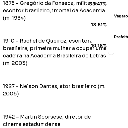
1875 – Gregório da Fonseca, militar e
33.47%
escritor brasileiro, imortal da Academia
Vagaro
(m. 1934)
13.51%
Prefeit
1910 – Rachel de Queiroz, escritora
10.18%
brasileira, primeira mulher a ocupar uma
cadeira na Academia Brasileira de Letras
(m. 2003)
1927 – Nelson Dantas, ator brasileiro (m.
2006)
1942 – Martin Scorsese, diretor de
cinema estadunidense