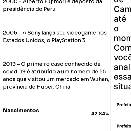
2000 – Alberto Fujimori é deposto da
Cam
presidência do Peru
até
o
2006 – A Sony lança seu videogame nos
mom
Estados Unidos, o PlayStation 3
Co
voc
2019 – O primeiro caso conhecido de
anal
covid-19 é atribuído a um homem de 55
ess
anos que visitou um mercado em Wuhan,
situ
província de Hubei, China
Prefeit
Nascimentos
42.84%
Prefeit