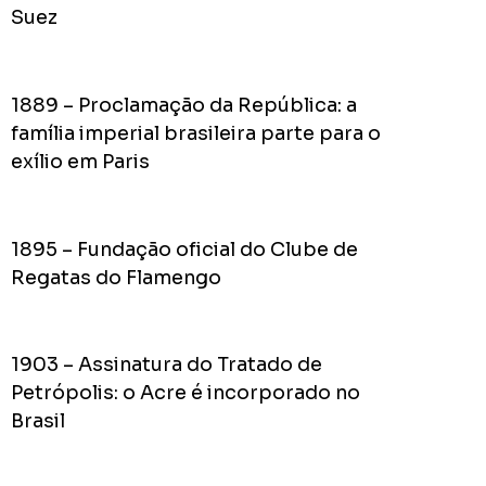
do
Suez
Prefei
na
campa
1889 – Proclamação da República: a
de
2024
família imperial brasileira parte para o
exílio em Paris
Acomp
1895 – Fundação oficial do Clube de
Plano
Regatas do Flamengo
de
Gover
de
1903 – Assinatura do Tratado de
Rodolf
Petrópolis: o Acre é incorporado no
Mota
Brasil
no
RODOL
Consid