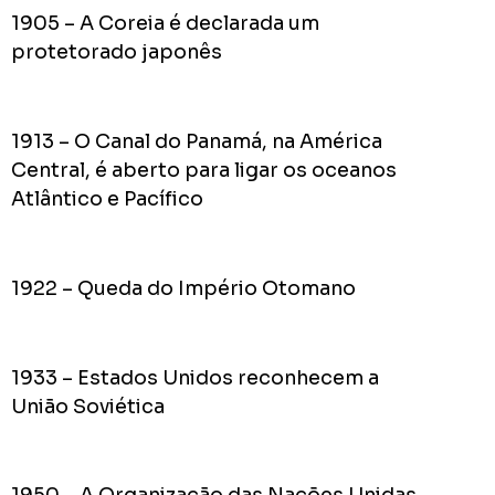
pior
1905 – A Coreia é declarada um
prefeit
protetorado japonês
da
Históri
de
1913 – O Canal do Panamá, na América
Apucar
Central, é aberto para ligar os oceanos
nas
Atlântico e Pacífico
redes
sociais
1922 – Queda do Império Otomano
0
Cumpriu:
Em
1933 – Estados Unidos reconhecem a
Andamento:
União Soviética
Não
10
Cumpriu:
0%
Parada: