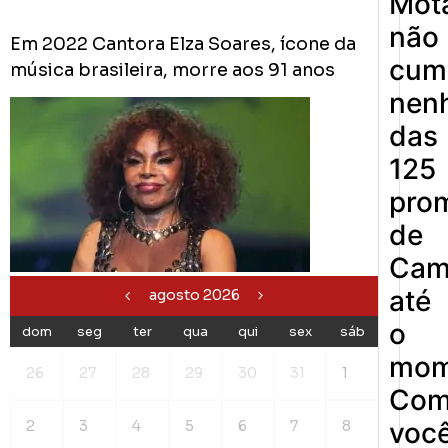
Mot
não
Em 2022 Cantora Elza Soares, ícone da
cum
música brasileira, morre aos 91 anos
nen
das
125
pro
de
Cam
até
agosto 2026
o
dom
seg
ter
qua
qui
sex
sáb
mom
26
27
28
29
30
31
1
Co
voc
2
3
4
5
6
7
8