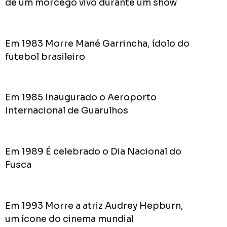
de um morcego vivo durante um show
Acomp
Plano
de
Em 1983 Morre Mané Garrincha, ídolo do
Gover
de
futebol brasileiro
Rodolf
Mota
no
Em 1985 Inaugurado o Aeroporto
RODOL
Internacional de Guarulhos
Consid
pior
prefeit
Em 1989 É celebrado o Dia Nacional do
da
Fusca
Históri
de
Apucar
nas
Em 1993 Morre a atriz Audrey Hepburn,
redes
um ícone do cinema mundial
sociais