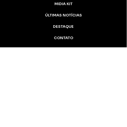
MIDIA KIT
ÚLTIMAS NOTÍCIAS
DESTAQUE
CONTATO
Inicial
Colunistas
Notícias
Apucarana
Podcast
MidiaKit
AN Notícias - 2005 / 2026 Todos os
direitos reservados
Apucarana-PR