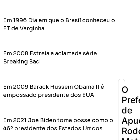
Em 1996 Dia em que o Brasil conheceu o
0
Cumpriu:
ET de Varginha
Em
Andamento:
Não
10
Em 2008 Estreia a aclamada série
Cumpriu:
Breaking Bad
0%
Parada:
Em 2009 Barack Hussein Obama II é
O
empossado presidente dos EUA
Pref
de
Apu
Em 2021 Joe Biden toma posse como o
46º presidente dos Estados Unidos
Rodo