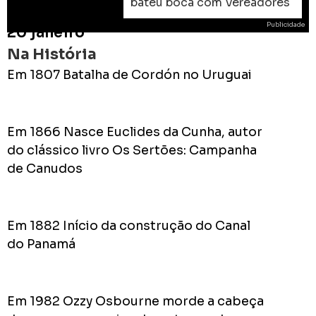
bateu boca com Vereadores
Publicidade
20 janeiro
Na História
Em 1807 Batalha de Cordón no Uruguai
ROD
Em 1866 Nasce Euclides da Cunha, autor
As
do clássico livro Os Sertões: Campanha
prome
de Canudos
do
Prefei
na
campa
Em 1882 Início da construção do Canal
de
do Panamá
2024
Em 1982 Ozzy Osbourne morde a cabeça