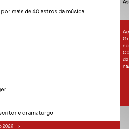
As
por mais de 40 astros da música
Ac
Go
no
Co
da
na
ger
escritor e dramaturgo
o 2026