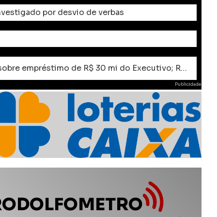
investigado por desvio de verbas
VERGONHA: Câmara de Apucarana convoca audiência e extraordinárias sobre empréstimo de R$ 30 mi do Executivo; Rodolfo deve boicotar audiência Pública
Publicidade
RODOLFOMETRO