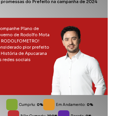
 promessas do Prefeito na campanha de 2024
ompanhe Plano de
verno de Rodolfo Mota
 RODOLFOMETRO!
nsiderado pior prefeito
 História de Apucarana
s redes sociais
Cumpriu:
0%
Em Andamento:
0%
Não Cumpriu:
100%
Parada:
0%