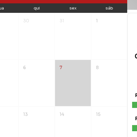
ua
qui
sex
sáb
30
31
1
6
7
8
13
14
15