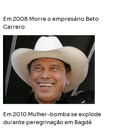
pior
prefeit
Em 2008 Morre o empresário Beto
da
Carrero
Históri
de
Apucar
nas
redes
sociais
0
Cumpriu:
Em
Andamento:
Não
Em 2010 Mulher-bomba se explode
10
Cumpriu:
durante peregrinação em Bagdá
0%
Parada: