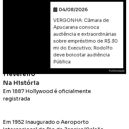
04/08/2026
VERGONHA: Câmara de
Apucarana convoca
audiência e extraordinárias
sobre empréstimo de R$ 30
mi do Executivo; Rodolfo
deve boicotar audiência
Pública
Publicidade
1 fevereiro
Na História
Em 1887 Hollywood é oficialmente
registrada
ROD
As
Em 1952 Inaugurado o Aeroporto
prome