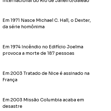
Internacional do Rio de Janeiro/Galeão
do
Prefei
na
campa
Em 1971 Nasce Michael C. Hall, o Dexter,
de
da série homônima
2024
Em 1974 Incêndio no Edifício Joelma
provoca a morte de 187 pessoas
Acomp
Plano
de
Em 2003 Tratado de Nice é assinado na
Gover
de
França
Rodolf
Mota
no
Em 2003 Missão Columbia acaba em
RODOL
desastre
Consid