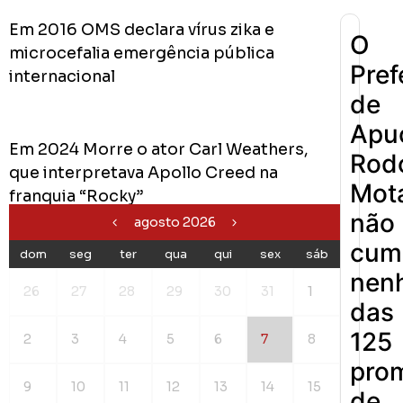
Em 2016 OMS declara vírus zika e
O
microcefalia emergência pública
Pref
internacional
de
Apu
Em 2024 Morre o ator Carl Weathers,
Rodo
que interpretava Apollo Creed na
Mot
franquia “Rocky”
não
agosto 2026
cum
dom
seg
ter
qua
qui
sex
sáb
nen
26
27
28
29
30
31
1
das
125
2
3
4
5
6
7
8
pro
9
10
11
12
13
14
15
de