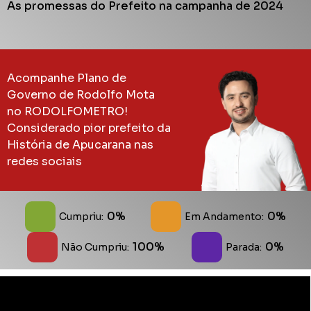
As promessas do Prefeito na campanha de 2024
Acompanhe Plano de
Governo de Rodolfo Mota
no RODOLFOMETRO!
Considerado pior prefeito da
História de Apucarana nas
redes sociais
0%
0%
Cumpriu:
Em Andamento:
100%
0%
Não Cumpriu:
Parada: