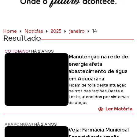
Home
Notícias
2025
janeiro
14
Resultado
COTIDIANO
/ HÁ 2 ANOS
Manutenção na rede de
energia afeta
abastecimento de água
em Apucarana
Ficam de fora desta situação
bairros das regiões Oeste e
Leste, atendidos por sistemas
de poços
Ler Matéria
ARAPONGAS
/ HÁ 2 ANOS
Veja: Farmácia Municipal