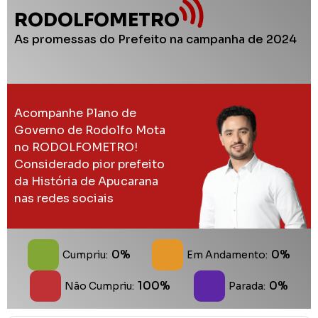
RODOLFOMETRO
As promessas do Prefeito na campanha de 2024
Acompanhe Plano de
Governo de Rodolfo Mota
no RODOLFOMETRO!
Considerado pior prefeito
da História de Apucarana
nas redes sociais
0%
0%
Cumpriu:
Em Andamento:
100%
0%
Não Cumpriu:
Parada: