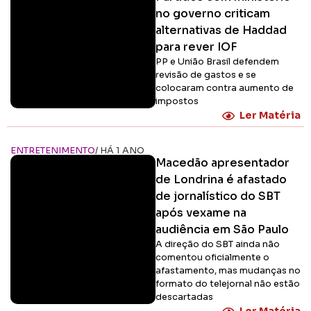
no governo criticam
alternativas de Haddad
para rever IOF
PP e União Brasil defendem
revisão de gastos e se
colocaram contra aumento de
impostos
Ler Matéria
ENTRETENIMENTO
/ HÁ 1 ANO
Macedão apresentador
de Londrina é afastado
de jornalístico do SBT
após vexame na
audiência em São Paulo
A direção do SBT ainda não
comentou oficialmente o
afastamento, mas mudanças no
formato do telejornal não estão
descartadas