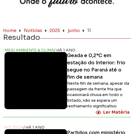
Home
Notícias
2025
junho
11
Resultado
MEIO AMBIENTE & CLIMA
/ HÁ 1 ANO
Geada e 0,2°C em
estação do Interior: frio
segue no Paraná até o
fim de semana
Neste fim de semana, apesar da
passagem da frente fria que
ocasionará chuva em todo o
Estado, não se espera um
resfriamento significativo
Ler Matéria
POLÍTICA
/ HÁ 1 ANO
Partidos com ministério