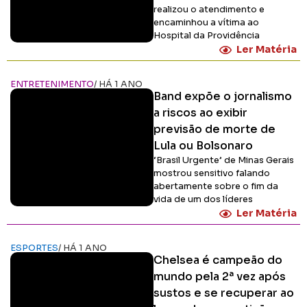
realizou o atendimento e
encaminhou a vítima ao
Hospital da Providência
Ler Matéria
ENTRETENIMENTO
/ HÁ 1 ANO
Band expõe o jornalismo
a riscos ao exibir
previsão de morte de
Lula ou Bolsonaro
‘Brasil Urgente’ de Minas Gerais
mostrou sensitivo falando
abertamente sobre o fim da
vida de um dos líderes
Ler Matéria
ESPORTES
/ HÁ 1 ANO
Chelsea é campeão do
mundo pela 2ª vez após
sustos e se recuperar ao