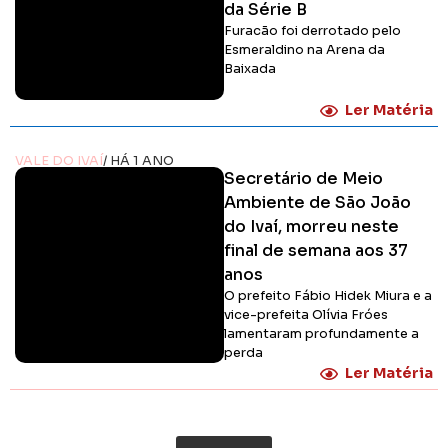
da Série B
Furacão foi derrotado pelo
Esmeraldino na Arena da
Baixada
Ler Matéria
VALE DO IVAÍ
/ HÁ 1 ANO
Secretário de Meio
Ambiente de São João
do Ivaí, morreu neste
final de semana aos 37
anos
O prefeito Fábio Hidek Miura e a
vice-prefeita Olívia Fróes
lamentaram profundamente a
perda
Ler Matéria