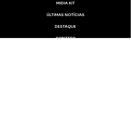
MIDIA KIT
ÚLTIMAS NOTÍCIAS
DESTAQUE
CONTATO
Inicial
Colunistas
Notícias
Apucarana
Podcast
MidiaKit
AN Notícias - 2005 / 2026 Todos os
direitos reservados