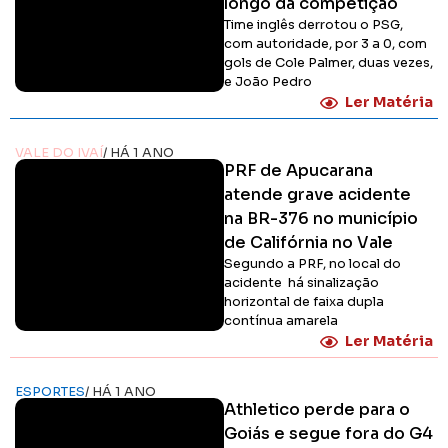
longo da competição
Time inglês derrotou o PSG,
com autoridade, por 3 a 0, com
gols de Cole Palmer, duas vezes,
e João Pedro
Ler Matéria
VALE DO IVAÍ
/ HÁ 1 ANO
PRF de Apucarana
atende grave acidente
na BR-376 no município
de Califórnia no Vale
Segundo a PRF, no local do
acidente há sinalização
horizontal de faixa dupla
contínua amarela
Ler Matéria
ESPORTES
/ HÁ 1 ANO
Athletico perde para o
Goiás e segue fora do G4