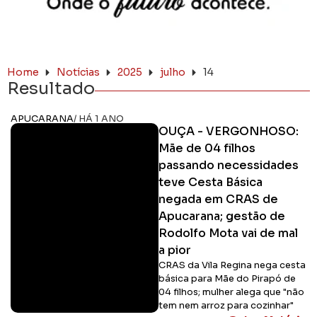
Home
Notícias
2025
julho
14
Resultado
APUCARANA
/ HÁ 1 ANO
OUÇA - VERGONHOSO:
Mãe de 04 filhos
passando necessidades
teve Cesta Básica
negada em CRAS de
Apucarana; gestão de
Rodolfo Mota vai de mal
a pior
CRAS da Vila Regina nega cesta
básica para Mãe do Pirapó de
04 filhos; mulher alega que "não
tem nem arroz para cozinhar"