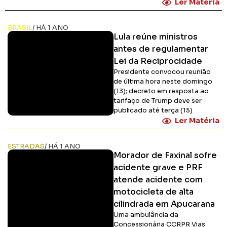
Ler Matéria
BRASIL
/ HÁ 1 ANO
Lula reúne ministros
antes de regulamentar
Lei da Reciprocidade
Presidente convocou reunião
de última hora neste domingo
(13); decreto em resposta ao
tarifaço de Trump deve ser
publicado até terça (15)
Ler Matéria
ESTRADAS
/ HÁ 1 ANO
Morador de Faxinal sofre
acidente grave e PRF
atende acidente com
motocicleta de alta
cilindrada em Apucarana
Uma ambulância da
Concessionária CCRPR Vias