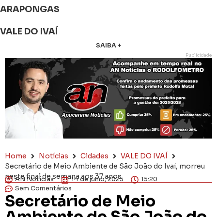
ARAPONGAS
VALE DO IVAÍ
SAIBA +
Publicidade
Home
Notícias
Cidades
VALE DO IVAÍ
Secretário de Meio Ambiente de São João do Ivaí, morreu
neste final de semana aos 37 anos
AN Notícias
14 de julho, 2025
15:20
Sem Comentários
Secretário de Meio
Ambiente de São João do