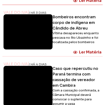
Ler Matéria
VALE DO IVAÍ
/ HÁ 3 DIAS
Bombeiros encontram
corpo de indígena em
Cândido de Abreu
Vítima desapareceu enquanto
pescava no Rio Ubazinho e foi
localizada pelos bombeiros
Ler Matéria
VALE DO IVAÍ
/ HÁ 4 DIAS
Caso que repercutiu no
Paraná termina com
cassação de vereador
em Cambira
Com a cassação confirmada, a
Câmara Municipal deverá
convocar o suplente para
assumir a vaga