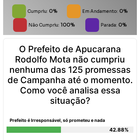
0%
0%
Cumpriu:
Em Andamento:
100%
0%
Não Cumpriu:
Parada:
O Prefeito de Apucarana
Rodolfo Mota não cumpriu
nenhuma das 125 promessas
de Campanha até o momento.
Como você analisa essa
situação?
Prefeito é Irresponsável, só prometeu e nada
42.88%