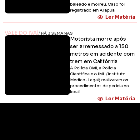
baleado e morreu. Caso foi
registrado em Arapuã
Ler Matéria
VALE DO IVAÍ
/ HÁ 3 SEMANAS
Motorista morre após
ser arremessado a 150
metros em acidente com
trem em Califórnia
A Polícia Civil, a Polícia
Científica e o IML (Instituto
Médico-Legal) realizaram os
procedimentos de perícia no
local
Ler Matéria