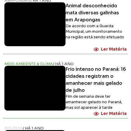
ARAPONGAS
/ HÁ 1 ANO
Animal desconhecido
mata diversas galinhas
em Arapongas
De acordo com a Guarda
Municipal, um monitoramento
na região está sendo efetuado
Ler Matéria
MEIO AMBIENTE & CLIMA
/ HÁ 1 ANO
Frio intenso no Paraná: 16
cidades registram o
amanhecer mais gelado
de julho
Fim de semana deve ter
amanhecer gelado no Paraná,
mas sol aparecer à tarde
Ler Matéria
POLÍTICA
/ HÁ 1 ANO