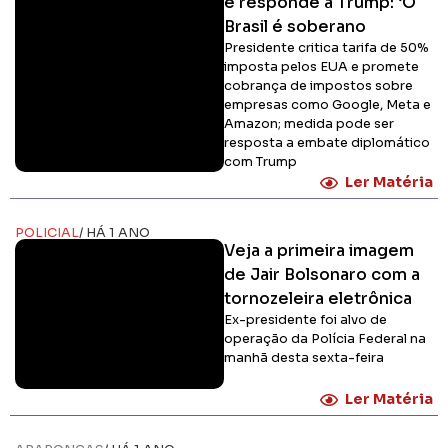
e responde a Trump: ‘O
Brasil é soberano
Presidente critica tarifa de 50%
imposta pelos EUA e promete
cobrança de impostos sobre
empresas como Google, Meta e
Amazon; medida pode ser
resposta a embate diplomático
com Trump
Ler Matéria
POLICIAL
/ HÁ 1 ANO
Veja a primeira imagem
de Jair Bolsonaro com a
tornozeleira eletrônica
Ex-presidente foi alvo de
operação da Polícia Federal na
manhã desta sexta-feira
Ler Matéria