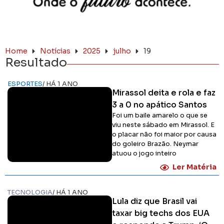
Home
Notícias
2025
julho
19
Resultado
ESPORTES
/ HÁ 1 ANO
Mirassol deita e rola e faz
3 a 0 no apático Santos
Foi um baile amarelo o que se
viu neste sábado em Mirassol. E
o placar não foi maior por causa
do goleiro Brazão. Neymar
atuou o jogo inteiro
Ler Matéria
TECNOLOGIA
/ HÁ 1 ANO
Lula diz que Brasil vai
taxar big techs dos EUA