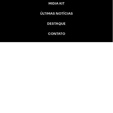
MIDIA KIT
ÚLTIMAS NOTÍCIAS
DESTAQUE
CONTATO
Inicial
Colunistas
Notícias
Apucarana
Podcast
MidiaKit
AN Notícias - 2005 / 2026 Todos os
direitos reservados
Apucarana-PR