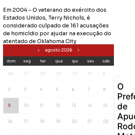
Em 2004 – O veterano do exército dos
Estados Unidos, Terry Nichols, é
0
Cumpriu:
considerado culpado de 161 acusações
de homicídio por ajudar na execução do
Em
Andamento:
atentado de Oklahoma City
Não
10
agosto 2026
Cumpriu:
dom
seg
ter
qua
qui
sex
sáb
0%
Parada:
26
27
28
29
30
31
1
O
2
3
4
5
6
7
8
Pref
de
9
10
11
12
13
14
15
Apu
16
17
18
19
20
21
22
Rodo