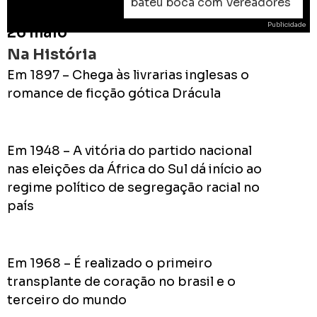
bateu boca com Vereadores
Publicidade
26 maio
Na História
Em 1897 – Chega às livrarias inglesas o
romance de ficção gótica Drácula
ROD
As
Em 1948 – A vitória do partido nacional
prome
nas eleições da África do Sul dá início ao
do
Prefei
regime político de segregação racial no
na
país
campa
de
2024
Em 1968 – É realizado o primeiro
transplante de coração no brasil e o
terceiro do mundo