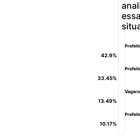
anal
ess
situ
Prefeit
42.9%
Prefeit
33.45%
Vagaro
13.49%
Prefeit
10.17%