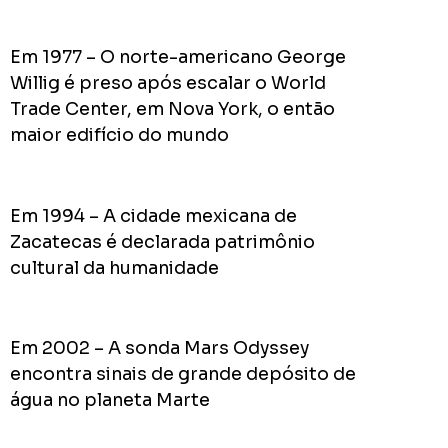
Acomp
Plano
Em 1977 – O norte-americano George
de
Willig é preso após escalar o World
Gover
Trade Center, em Nova York, o então
de
maior edifício do mundo
Rodolf
Mota
no
RODOL
Em 1994 – A cidade mexicana de
Consid
Zacatecas é declarada patrimônio
pior
cultural da humanidade
prefeit
da
Históri
Em 2002 – A sonda Mars Odyssey
de
encontra sinais de grande depósito de
Apucar
nas
água no planeta Marte
redes
sociais