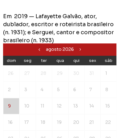
Em 2019 — Lafayette Galvão, ator,
dublador, escritor e roteirista brasileiro
(n. 1931); e Serguei, cantor e compositor
brasileiro (n. 1933)
agosto 2026
dom
seg
ter
qua
qui
sex
sáb
26
27
28
29
30
31
1
2
3
4
5
6
7
8
9
10
11
12
13
14
15
16
17
18
19
20
21
22