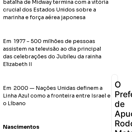
batalha de Midway termina com a vitória
crucial dos Estados Unidos sobre a
marinha e força aérea japonesa
0
Cumpriu:
Em
Andamento:
Em 1977 – 500 milhões de pessoas
Não
assistem na televisão ao dia principal
10
Cumpriu:
das celebrações do Jubileu da rainha
0%
Parada:
Elizabeth II
O
Em 2000 — Nações Unidas definem a
Pref
Linha Azul como a fronteira entre Israel e
de
o Líbano
Apu
Rodo
Nascimentos