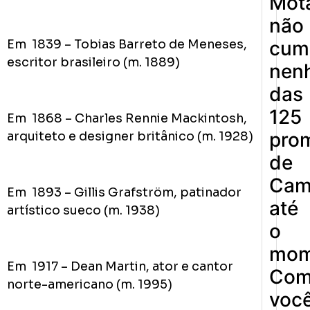
Mot
não
Em 1839 – Tobias Barreto de Meneses,
cum
escritor brasileiro (m. 1889)
nen
das
125
Em 1868 – Charles Rennie Mackintosh,
pro
arquiteto e designer britânico (m. 1928)
de
Cam
Em 1893 – Gillis Grafström, patinador
até
artístico sueco (m. 1938)
o
mom
Em 1917 – Dean Martin, ator e cantor
Co
norte-americano (m. 1995)
voc