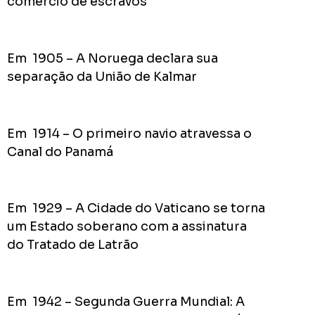
comércio de escravos
Acomp
Plano
de
Em 1905 – A Noruega declara sua
Gover
separação da União de Kalmar
de
Rodolf
Mota
no
Em 1914 – O primeiro navio atravessa o
RODOL
Canal do Panamá
Consid
pior
prefeit
Em 1929 – A Cidade do Vaticano se torna
da
um Estado soberano com a assinatura
Históri
do Tratado de Latrão
de
Apucar
nas
redes
Em 1942 – Segunda Guerra Mundial: A
sociais