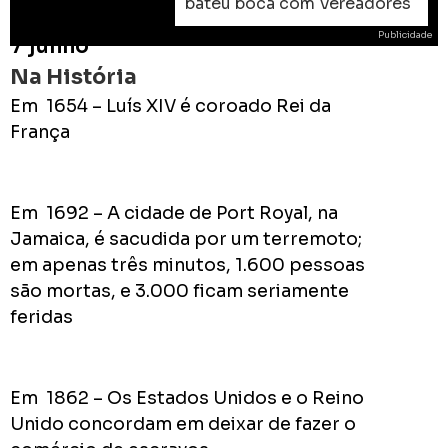
bateu boca com Vereadores
Publicidade
7 junho
Na História
Em 1654 – Luís XIV é coroado Rei da
França
ROD
As
Em 1692 – A cidade de Port Royal, na
prome
Jamaica, é sacudida por um terremoto;
do
Prefei
em apenas três minutos, 1.600 pessoas
na
são mortas, e 3.000 ficam seriamente
campa
feridas
de
2024
Em 1862 – Os Estados Unidos e o Reino
Unido concordam em deixar de fazer o