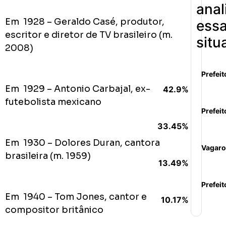
anal
Em 1928 – Geraldo Casé, produtor,
ess
escritor e diretor de TV brasileiro (m.
situ
2008)
Prefeit
Em 1929 – Antonio Carbajal, ex-
42.9%
futebolista mexicano
Prefeit
33.45%
Em 1930 – Dolores Duran, cantora
Vagaro
brasileira (m. 1959)
13.49%
Prefeit
Em 1940 – Tom Jones, cantor e
10.17%
compositor britânico