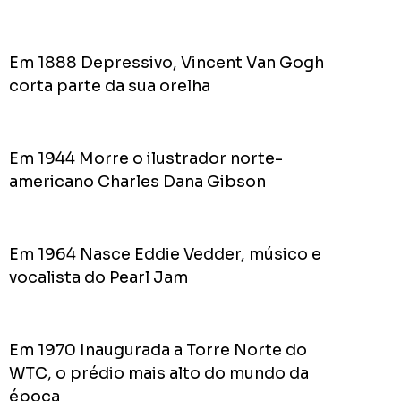
ROD
As
Em 1888 Depressivo, Vincent Van Gogh
prome
corta parte da sua orelha
do
Prefei
na
campa
Em 1944 Morre o ilustrador norte-
de
americano Charles Dana Gibson
2024
Em 1964 Nasce Eddie Vedder, músico e
vocalista do Pearl Jam
Acomp
Plano
de
Em 1970 Inaugurada a Torre Norte do
Gover
de
WTC, o prédio mais alto do mundo da
Rodolf
época