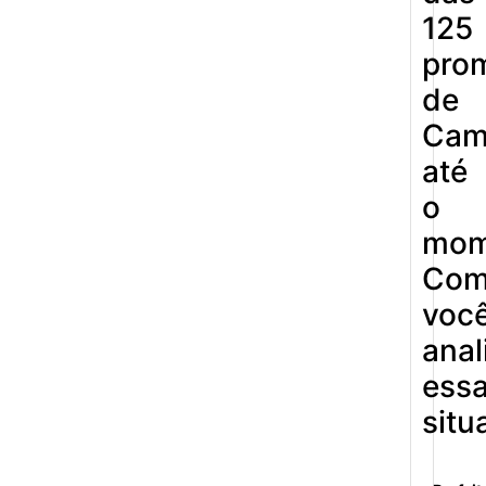
125
pro
de
Cam
até
o
mom
Co
voc
anal
ess
situ