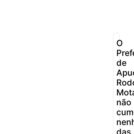
Não
10
Cumpriu:
0%
Parada:
O
Pref
de
Apu
Rodo
Mot
não
cum
nen
das