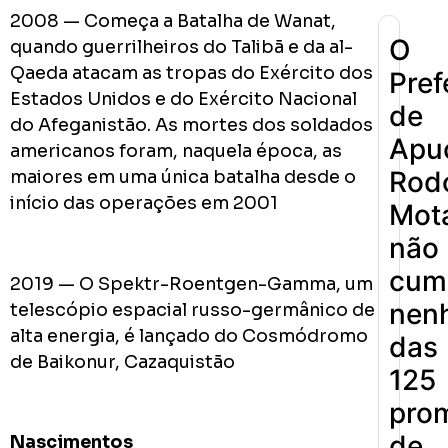
2008 — Começa a Batalha de Wanat,
O
quando guerrilheiros do Talibã e da al-
Qaeda atacam as tropas do Exército dos
Pref
Estados Unidos e do Exército Nacional
de
do Afeganistão. As mortes dos soldados
Apu
americanos foram, naquela época, as
Rodo
maiores em uma única batalha desde o
início das operações em 2001
Mot
não
cum
2019 — O Spektr-Roentgen-Gamma, um
nen
telescópio espacial russo-germânico de
alta energia, é lançado do Cosmódromo
das
de Baikonur, Cazaquistão
125
pro
de
Nascimentos