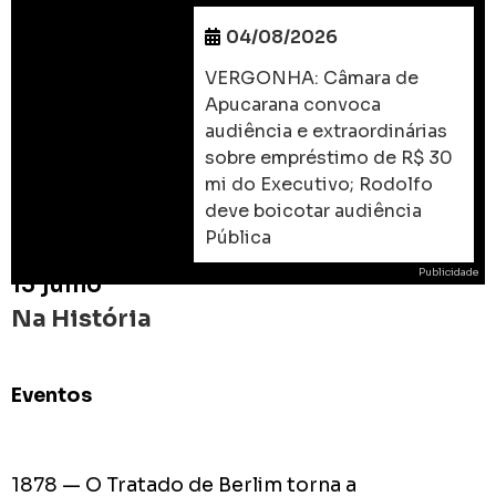
04/08/2026
VERGONHA: Câmara de
Apucarana convoca
audiência e extraordinárias
sobre empréstimo de R$ 30
mi do Executivo; Rodolfo
deve boicotar audiência
Pública
Publicidade
13 julho
Na História
Eventos
ROD
As
prome
1878 — O Tratado de Berlim torna a