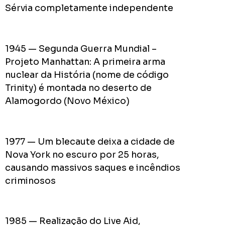
do
Sérvia completamente independente
Prefei
na
campa
1945 — Segunda Guerra Mundial –
de
2024
Projeto Manhattan: A primeira arma
nuclear da História (nome de código
Trinity) é montada no deserto de
Alamogordo (Novo México)
Acomp
Plano
de
1977 — Um blecaute deixa a cidade de
Gover
Nova York no escuro por 25 horas,
de
causando massivos saques e incêndios
Rodolf
criminosos
Mota
no
RODOL
1985 — Realização do Live Aid,
Consid