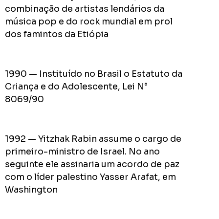
pior
combinação de artistas lendários da
prefeit
música pop e do rock mundial em prol
da
dos famintos da Etiópia
Históri
de
Apucar
1990 — Instituído no Brasil o Estatuto da
nas
Criança e do Adolescente, Lei N°
redes
8069/90
sociais
1992 — Yitzhak Rabin assume o cargo de
0
Cumpriu:
primeiro-ministro de Israel. No ano
Em
seguinte ele assinaria um acordo de paz
Andamento:
com o líder palestino Yasser Arafat, em
Não
10
Washington
Cumpriu:
0%
Parada: