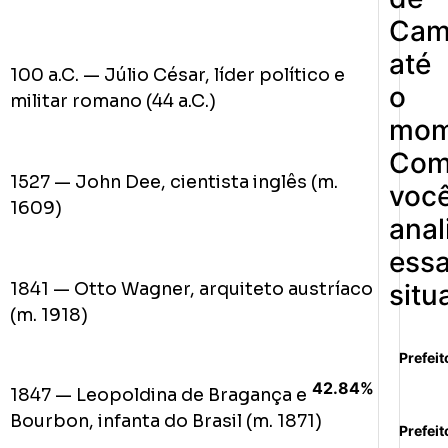
Cam
até
100 a.C. — Júlio César, líder político e
o
militar romano (44 a.C.)
mom
Co
1527 — John Dee, cientista inglês (m.
voc
1609)
anal
ess
1841 — Otto Wagner, arquiteto austríaco
situ
(m. 1918)
Prefeit
42.84%
1847 — Leopoldina de Bragança e
Bourbon, infanta do Brasil (m. 1871)
Prefeit