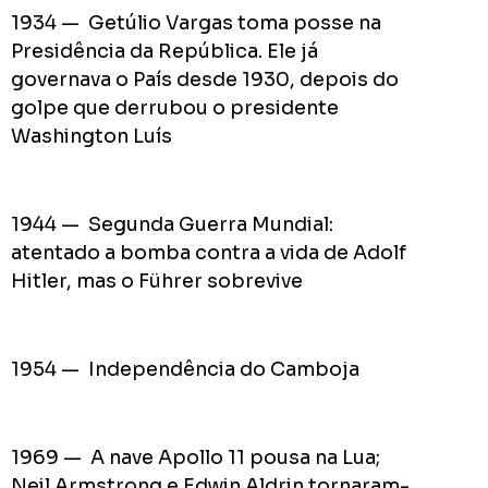
pior
1934 — Getúlio Vargas toma posse na
prefeit
Presidência da República. Ele já
da
governava o País desde 1930, depois do
Históri
golpe que derrubou o presidente
de
Washington Luís
Apucar
nas
redes
1944 — Segunda Guerra Mundial:
sociais
atentado a bomba contra a vida de Adolf
Hitler, mas o Führer sobrevive
0
Cumpriu:
Em
1954 — Independência do Camboja
Andamento:
Não
10
Cumpriu:
1969 — A nave Apollo 11 pousa na Lua;
0%
Parada:
Neil Armstrong e Edwin Aldrin tornaram-