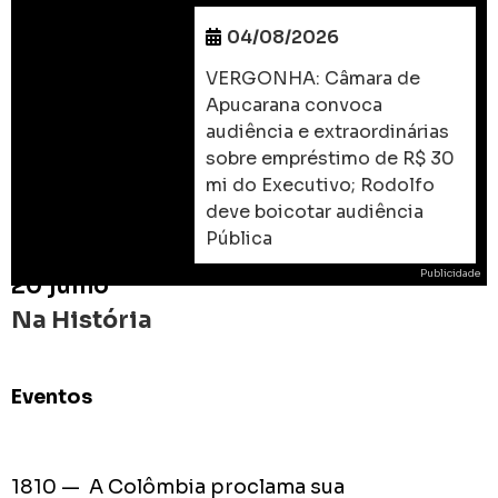
04/08/2026
VERGONHA: Câmara de
Apucarana convoca
audiência e extraordinárias
sobre empréstimo de R$ 30
mi do Executivo; Rodolfo
deve boicotar audiência
Pública
Publicidade
20 julho
Na História
Eventos
ROD
As
prome
1810 — A Colômbia proclama sua