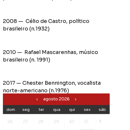
2008 — Célio de Castro, político
brasileiro (n.1932)
2010 — Rafael Mascarenhas, músico
brasileiro (n. 1991)
2017 — Chester Bennington, vocalista
norte-americano (n.1976)
agosto 2026
dom
seg
ter
qua
qui
sex
sáb
26
27
28
29
30
31
1