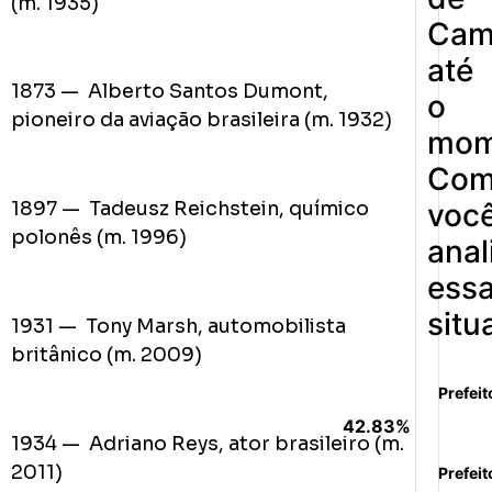
(m. 1935)
Cam
até
1873 — Alberto Santos Dumont,
o
pioneiro da aviação brasileira (m. 1932)
mom
Co
voc
1897 — Tadeusz Reichstein, químico
polonês (m. 1996)
anal
ess
situ
1931 — Tony Marsh, automobilista
britânico (m. 2009)
Prefeit
42.83%
1934 — Adriano Reys, ator brasileiro (m.
2011)
Prefeit