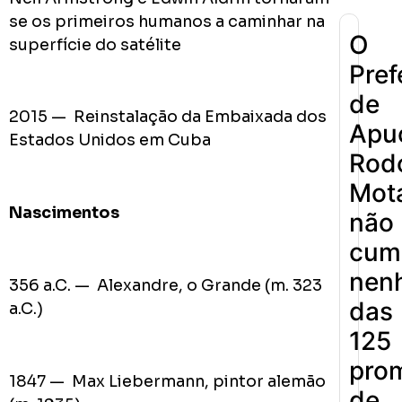
se os primeiros humanos a caminhar na
O
superfície do satélite
Pref
de
2015 — Reinstalação da Embaixada dos
Apu
Estados Unidos em Cuba
Rodo
Mot
Nascimentos
não
cum
nen
356 a.C. — Alexandre, o Grande (m. 323
das
a.C.)
125
pro
1847 — Max Liebermann, pintor alemão
de