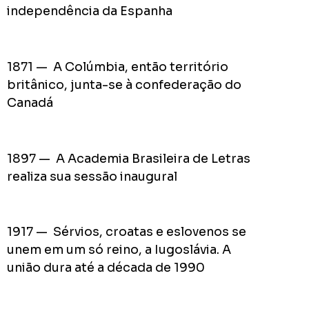
do
independência da Espanha
Prefei
na
campa
1871 — A Colúmbia, então território
de
2024
britânico, junta-se à confederação do
Canadá
Acomp
1897 — A Academia Brasileira de Letras
Plano
realiza sua sessão inaugural
de
Gover
de
1917 — Sérvios, croatas e eslovenos se
Rodolf
unem em um só reino, a Iugoslávia. A
Mota
união dura até a década de 1990
no
RODOL
Consid