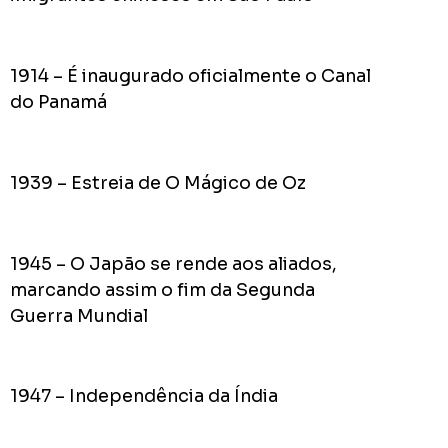
pior
prefeit
da
1914 – É inaugurado oficialmente o Canal
Históri
do Panamá
de
Apucar
nas
1939 – Estreia de O Mágico de Oz
redes
sociais
1945 – O Japão se rende aos aliados,
0
marcando assim o fim da Segunda
Cumpriu:
Guerra Mundial
Em
Andamento:
Não
10
Cumpriu:
1947 – Independência da Índia
0%
Parada: