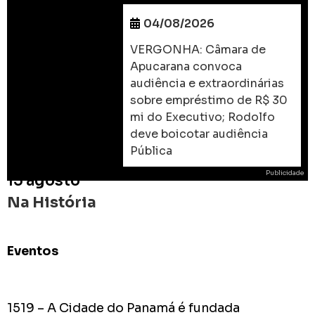
04/08/2026
VERGONHA: Câmara de
Apucarana convoca
audiência e extraordinárias
sobre empréstimo de R$ 30
mi do Executivo; Rodolfo
deve boicotar audiência
Pública
Publicidade
15 agosto
Na História
Eventos
ROD
As
prome
1519 – A Cidade do Panamá é fundada