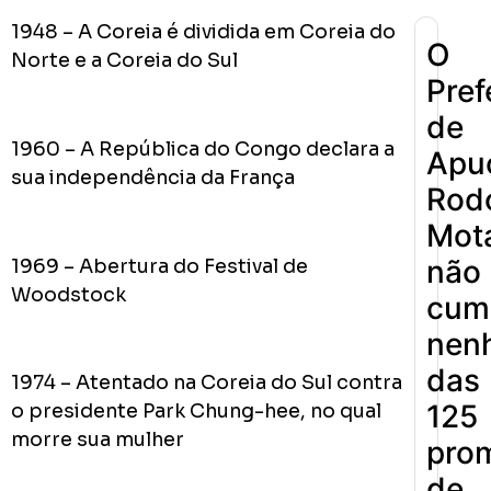
1948 – A Coreia é dividida em Coreia do
O
Norte e a Coreia do Sul
Pref
de
1960 – A República do Congo declara a
Apu
sua independência da França
Rodo
Mot
não
1969 – Abertura do Festival de
Woodstock
cum
nen
das
1974 – Atentado na Coreia do Sul contra
125
o presidente Park Chung-hee, no qual
morre sua mulher
pro
de