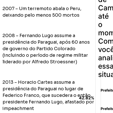
Cam
2007 – Um terremoto abala o Peru,
até
deixando pelo menos 500 mortos
o
mom
2008 – Fernando Lugo assume a
Co
presidência do Paraguai, após 60 anos
voc
de governo do Partido Colorado
(incluindo o período de regime militar
anal
liderado por Alfredo Stroessner)
ess
situ
2013 – Horacio Cartes assume a
presidência do Paraguai no lugar de
Prefeit
Federico Franco, que sucedera o então
42.82%
presidente Fernando Lugo, afastado por
impeachment
Prefeit