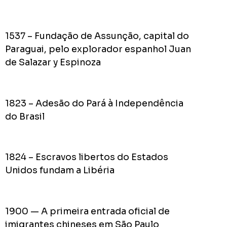
do
Prefei
na
1537 – Fundação de Assunção, capital do
campa
Paraguai, pelo explorador espanhol Juan
de
2024
de Salazar y Espinoza
1823 – Adesão do Pará à Independência
Acomp
do Brasil
Plano
de
Gover
1824 – Escravos libertos do Estados
de
Unidos fundam a Libéria
Rodolf
Mota
no
1900 — A primeira entrada oficial de
RODOL
Consid
imigrantes chineses em São Paulo