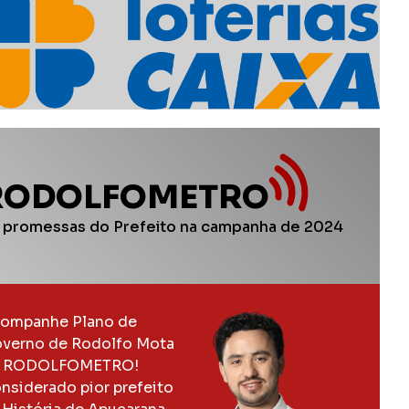
RODOLFOMETRO
 promessas do Prefeito na campanha de 2024
ompanhe Plano de
verno de Rodolfo Mota
 RODOLFOMETRO!
nsiderado pior prefeito