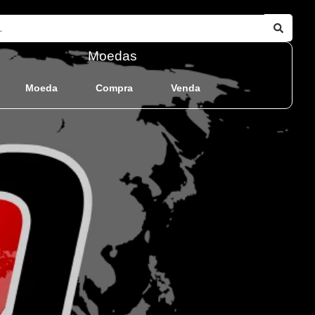
Moedas
Moeda
Compra
Venda