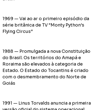
pior
prefeit
da
1969 — Vai ao ar o primeiro episódio da
Históri
série britânica de TV “Monty Python’s
de
Flying Circus”
Apucar
nas
redes
1988 — Promulgada a nova Constituição
sociais
do Brasil. Os territórios do Amapá e
Roraima são elevados à categoria de
Estado. O Estado do Tocantins é criado
0
Cumpriu:
com o desmembramento do Norte de
Em
Goiás
Andamento:
Não
10
Cumpriu:
1991 — Linus Torvalds anuncia a primeira
0%
Parada:
versão oficial do sistema operacional