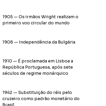
do
Prefei
na
1905 — Os irmãos Wright realizam o
campa
primeiro voo circular do mundo
de
2024
1908 — Independência da Bulgária
Acomp
Plano
1910 — É proclamada em Lisboa a
de
República Portuguesa, após sete
Gover
séculos de regime monárquico
de
Rodolf
Mota
1942 — Substituição do réis pelo
no
cruzeiro como padrão monetário do
RODOL
Consid
Brasil