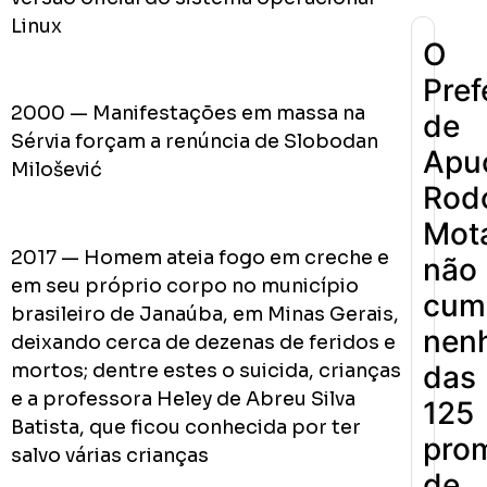
Linux
O
Pref
2000 — Manifestações em massa na
de
Sérvia forçam a renúncia de Slobodan
Apu
Milošević
Rodo
Mot
2017 — Homem ateia fogo em creche e
não
em seu próprio corpo no município
cum
brasileiro de Janaúba, em Minas Gerais,
nen
deixando cerca de dezenas de feridos e
das
mortos; dentre estes o suicida, crianças
e a professora Heley de Abreu Silva
125
Batista, que ficou conhecida por ter
pro
salvo várias crianças
de