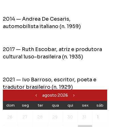
2014 — Andrea De Cesaris,
automobilista italiano (n. 1959)
2017 — Ruth Escobar, atriz e produtora
cultural luso-brasileira (n. 1935)
2021 — Ivo Barroso, escritor, poeta e
tradutor brasileiro (n. 1929)
agosto 2026
dom
seg
ter
qua
qui
sex
sáb
26
27
28
29
30
31
1