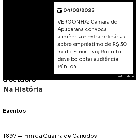
04/08/2026
VERGONHA: Câmara de
Apucarana convoca
audiência e extraordinárias
sobre empréstimo de R$ 30
mi do Executivo; Rodolfo
deve boicotar audiência
Pública
Publicidade
5 outubro
Na História
Eventos
ROD
As
prome
1897 — Fim da Guerra de Canudos