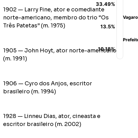
33.49%
1902 — Larry Fine, ator e comediante
norte-americano, membro do trio “Os
Vagaro
Três Patetas” (m. 1975)
13.5%
Prefeit
10.18%
1905 — John Hoyt, ator norte-americano
(m. 1991)
1906 — Cyro dos Anjos, escritor
brasileiro (m. 1994)
1928 — Linneu Dias, ator, cineasta e
escritor brasileiro (m. 2002)