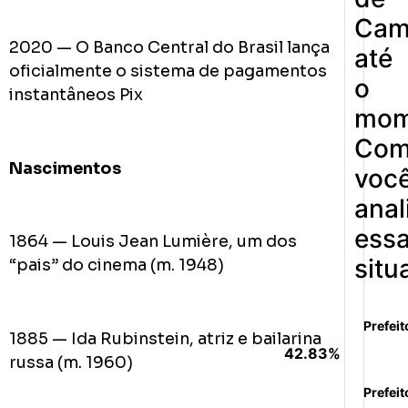
Cam
2020 — O Banco Central do Brasil lança
até
oficialmente o sistema de pagamentos
o
instantâneos Pix
mom
Co
Nascimentos
voc
anal
ess
1864 — Louis Jean Lumière, um dos
situ
“pais” do cinema (m. 1948)
Prefeit
1885 — Ida Rubinstein, atriz e bailarina
42.83%
russa (m. 1960)
Prefeit