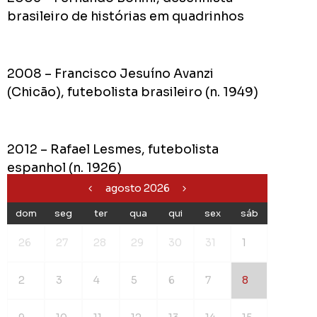
brasileiro de histórias em quadrinhos
2008 – Francisco Jesuíno Avanzi
(Chicão), futebolista brasileiro (n. 1949)
2012 – Rafael Lesmes, futebolista
espanhol (n. 1926)
agosto 2026
dom
seg
ter
qua
qui
sex
sáb
26
27
28
29
30
31
1
2
3
4
5
6
7
8