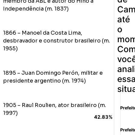
membro da ABL e autor do Hino à
Cam
Independência (m. 1837)
até
o
1866 – Manoel da Costa Lima,
mom
desbravador e construtor brasileiro (m.
Co
1955)
voc
anal
1895 – Juan Domingo Perón, militar e
ess
presidente argentino (m. 1974)
situ
1905 – Raul Roulien, ator brasileiro (m.
Prefeit
1997)
42.83%
Prefeit