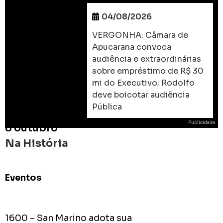
04/08/2026
VERGONHA: Câmara de
Apucarana convoca
audiência e extraordinárias
sobre empréstimo de R$ 30
mi do Executivo; Rodolfo
deve boicotar audiência
Pública
Publicidade
8 outubro
Na História
Eventos
ROD
As
prome
1600 – San Marino adota sua