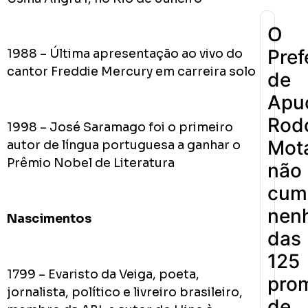
O
Pref
1988 – Última apresentação ao vivo do
cantor Freddie Mercury em carreira solo
de
Apu
Rodo
1998 – José Saramago foi o primeiro
Mot
autor de língua portuguesa a ganhar o
Prêmio Nobel de Literatura
não
cum
nen
Nascimentos
das
125
1799 – Evaristo da Veiga, poeta,
pro
jornalista, político e livreiro brasileiro,
de