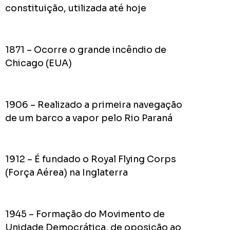
do
constituição, utilizada até hoje
Prefei
na
campa
1871 – Ocorre o grande incêndio de
de
2024
Chicago (EUA)
1906 – Realizado a primeira navegação
Acomp
de um barco a vapor pelo Rio Paraná
Plano
de
Gover
1912 – É fundado o Royal Flying Corps
de
(Força Aérea) na Inglaterra
Rodolf
Mota
no
1945 – Formação do Movimento de
RODOL
Consid
Unidade Democrática, de oposição ao