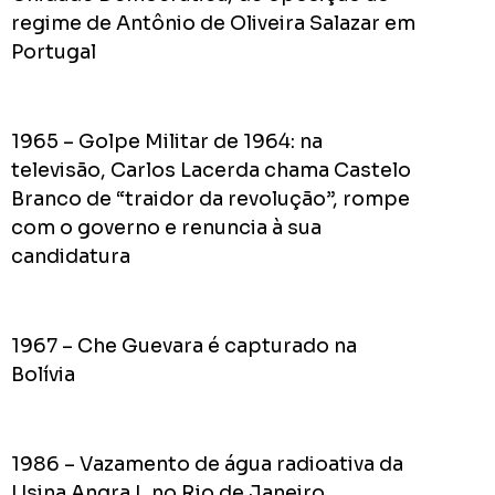
pior
regime de Antônio de Oliveira Salazar em
prefeit
Portugal
da
Históri
de
1965 – Golpe Militar de 1964: na
Apucar
televisão, Carlos Lacerda chama Castelo
nas
Branco de “traidor da revolução”, rompe
redes
com o governo e renuncia à sua
sociais
candidatura
0
Cumpriu:
1967 – Che Guevara é capturado na
Em
Bolívia
Andamento:
Não
10
Cumpriu:
1986 – Vazamento de água radioativa da
0%
Parada:
Usina Angra I, no Rio de Janeiro