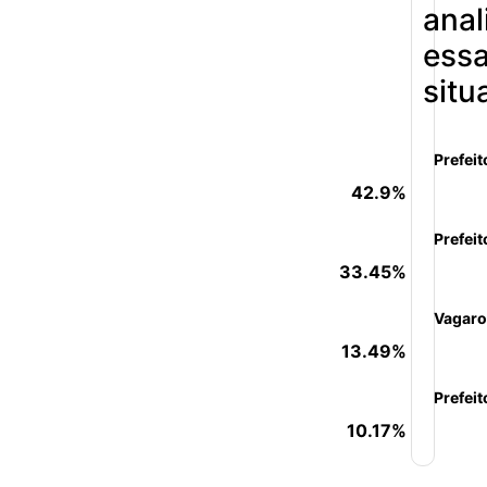
anal
ess
situ
Prefeit
42.9%
Prefeit
33.45%
Vagaro
13.49%
Prefeit
10.17%