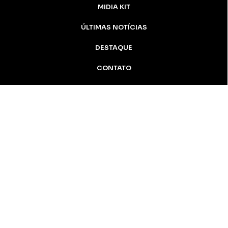
MIDIA KIT
ÚLTIMAS NOTÍCIAS
DESTAQUE
CONTATO
Inicial
Colunistas
Notícias
Apucarana
Podcast
MidiaKit
AN Notícias - 2005 / 2026 Todos os
direitos reservados
Apucarana-PR