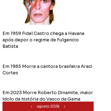
Acomp
Plano
de
Gover
de
Em 1959 Fidel Castro chega a Havana
Rodolf
Mota
após depor o regime de Fulgencio
no
Batista
RODOL
Consid
pior
Em 1985 Morre a cantora brasileira Araci
prefeit
Cortes
da
Históri
de
Em 2023 Morre Roberto Dinamite, maior
Apucar
nas
ídolo da história do Vasco da Gama
redes
agosto 2026
sociais