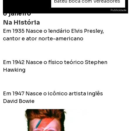
bateu boca com Vereadores
Publicidade
8 janeiro
Na História
Em 1935 Nasce o lendário Elvis Presley,
cantor e ator norte-americano
ROD
As
Em 1942 Nasce o físico teórico Stephen
prome
Hawking
do
Prefei
na
campa
Em 1947 Nasce o icônico artista inglês
de
David Bowie
2024