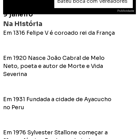
bateu boca com Vereadores
Publicidade
9 janeiro
Na História
Em 1316 Felipe V é coroado rei da França
ROD
Em 1920 Nasce João Cabral de Melo
As
Neto, poeta e autor de Morte e Vida
prome
Severina
do
Prefei
na
campa
Em 1931 Fundada a cidade de Ayacucho
de
no Peru
2024
Em 1976 Sylvester Stallone começar a