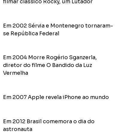
filmar clássico Rocky, um Lutador
Acomp
Plano
de
Em 2002 Sérvia e Montenegro tornaram-
Gover
de
se República Federal
Rodolf
Mota
no
Em 2004 Morre Rogério Sganzerla,
RODOL
diretor do filme O Bandido da Luz
Consid
Vermelha
pior
prefeit
da
Em 2007 Apple revela iPhone ao mundo
Históri
de
Apucar
nas
Em 2012 Brasil comemora o dia do
redes
astronauta
sociais