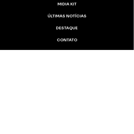
MIDIA KIT
ÚLTIMAS NOTÍCIAS
DESTAQUE
CONTATO
Inicial
Colunistas
Notícias
Apucarana
Podcast
MidiaKit
AN Notícias - 2005 / 2026 Todos os
direitos reservados
Apucarana-PR