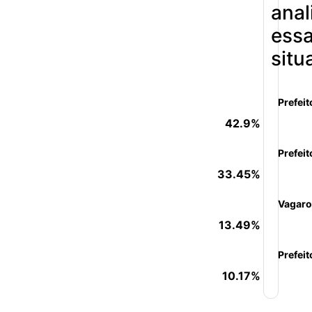
anal
ess
situ
Prefeit
42.9%
Prefeit
33.45%
Vagaro
13.49%
Prefeit
10.17%