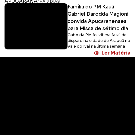
APUCARANA
/ HÁ 3 DIAS
Família do PM Kauã
Gabriel Darodda Magioni
convida Apucaranenses
para Missa de sétimo dia
Cabo da PM foi vítima fatal de
disparo na cidade de Arapuã no
Vale do Ivaí na última semana
Ler Matéria