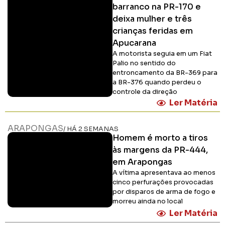
barranco na PR-170 e
deixa mulher e três
crianças feridas em
Apucarana
A motorista seguia em um Fiat
Palio no sentido do
entroncamento da BR-369 para
a BR-376 quando perdeu o
controle da direção
Ler Matéria
ARAPONGAS
/ HÁ 2 SEMANAS
Homem é morto a tiros
às margens da PR-444,
em Arapongas
A vítima apresentava ao menos
cinco perfurações provocadas
por disparos de arma de fogo e
morreu ainda no local
Ler Matéria