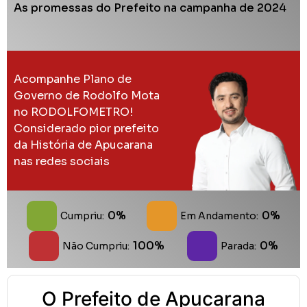
As promessas do Prefeito na campanha de 2024
Acompanhe Plano de
Governo de Rodolfo Mota
no RODOLFOMETRO!
Considerado pior prefeito
da História de Apucarana
nas redes sociais
0%
0%
Cumpriu:
Em Andamento:
100%
0%
Não Cumpriu:
Parada:
O Prefeito de Apucarana