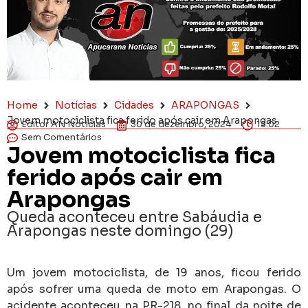
Home
Notícias
Cidades
ARAPONGAS
Jovem motociclista fica ferido após cair em Arapongas
Editor AN Notícias
30 de dezembro, 2024
15:02
Sem Comentários
Jovem motociclista fica
ferido após cair em
Arapongas
Queda aconteceu entre Sabáudia e
Arapongas neste domingo (29)
Um jovem motociclista, de 19 anos, ficou ferido
após sofrer uma queda de moto em Arapongas. O
acidente aconteceu na PR-218, no final da noite de