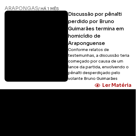
ARAPONGAS
/ HÁ 1 MÊS
Discussão por pênalti
perdido por Bruno
Guimarães termina em
homicídio de
Araponguense
Conforme relatos de
testemunhas, a discussão teria
começado por causa de um
lance da partida, envolvendo o
pênalti desperdiçado pelo
volante Bruno Guimarães
Ler Matéria