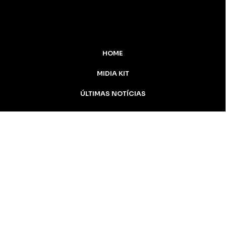
HOME
MIDIA KIT
ÚLTIMAS NOTÍCIAS
DESTAQUE
CONTATO
Inicial
Colunistas
Notícias
Apucarana
Podcast
MidiaKit