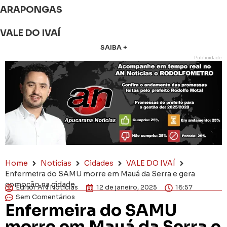
ARAPONGAS
VALE DO IVAÍ
SAIBA +
Publicidade
Home
Notícias
Cidades
VALE DO IVAÍ
Enfermeira do SAMU morre em Mauá da Serra e gera
comoção na cidade
Editor AN Notícias
12 de janeiro, 2025
16:57
Sem Comentários
Enfermeira do SAMU
morre em Mauá da Serra e