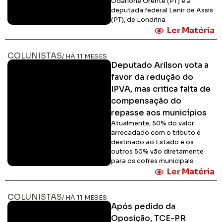
Odarlone Orente (PT) e a
deputada federal Lenir de Assis
(PT), de Londrina
Ler Matéria
COLUNISTAS
/ HÁ 11 MESES
Deputado Arilson vota a
favor da redução do
IPVA, mas critica falta de
compensação do
repasse aos municípios
Atualmente, 50% do valor
arrecadado com o tributo é
destinado ao Estado e os
outros 50% vão diretamente
para os cofres municipais
Ler Matéria
COLUNISTAS
/ HÁ 11 MESES
Após pedido da
Oposição, TCE-PR