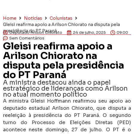
Home
Notícias
Colunistas
Gleisi reafirma apoio a Arilson Chiorato na disputa pela
presidência do PT Paraná
Deputado Arilson Chiorato
24 de julho, 2025
09:00
Sem Comentários
Gleisi reafirma apoio a
Arilson Chiorato na
disputa pela presidência
do PT Paraná
A ministra destacou ainda o papel
estratégico de lideranças como Arilson
no atual momento político
A ministra Gleisi Hoffmann reafirmou seu apoio ao
deputado estadual Arilson Chiorato, que disputa a
reeleição à presidência do PT Paraná. O segundo
turno do Processo de Eleições Diretas (PED)
acontece neste domingo, 27 de julho. O PT é o