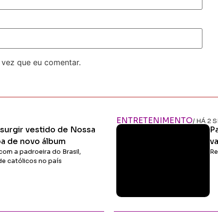
 vez que eu comentar.
ENTRETENIMENTO
/ HÁ 2
surgir vestido de Nossa
Pa
a de novo álbum
va
com a padroeira do Brasil,
Re
de católicos no país