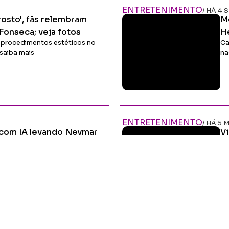
Ler Matéria
ENTRETENIMENTO
/ HÁ 4
 rosto', fãs relembram
Mo
 Fonseca; veja fotos
He
de procedimentos estéticos no
Ca
saiba mais
na
Ler Matéria
ENTRETENIMENTO
/ HÁ 5 
o com IA levando Neymar
V
ú
 com inteligência artificial em
Vi
irado do Brasil e levado ao
di
Ler Matéria