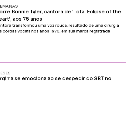
Ler Matéria
 SEMANAS
rre Bonnie Tyler, cantora de 'Total Eclipse of the
art', aos 75 anos
ntora transformou uma voz rouca, resultado de uma cirurgia
s cordas vocais nos anos 1970, em sua marca registrada
Ler Matéria
MESES
irginia se emociona ao se despedir do SBT no
ltimo programa
rginia Fonseca encerra ciclo de dois anos na emissora com
scurso marcado por gratidão e nostalgia
Ler Matéria