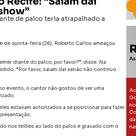
o Recife: “Saiam daí
 show”
te de palco teria atrapalhado a
te de quinta-feira (26), Roberto Carlos ameaçou
As
mer diante do palco, por favor?”, disse. Na
edido. “Por favor, saiam daí senão não continuo
no evento, o cantor não gostou de ver uma
Ac
izado.
Go
no
les estavam autorizados a se posicionar para fazer
Co
apresentação.
da
ido nos telões ao lado do palco e gravado com o
na