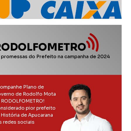
RODOLFOMETRO
 promessas do Prefeito na campanha de 2024
ompanhe Plano de
verno de Rodolfo Mota
 RODOLFOMETRO!
nsiderado pior prefeito
 História de Apucarana
s redes sociais