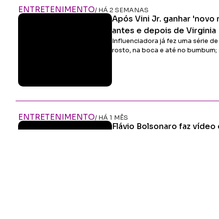
ENTRETENIMENTO
/ HÁ 2 SEMANAS
Após Vini Jr. ganhar 'novo
antes e depois de Virginia
Influenciadora já fez uma série 
rosto, na boca e até no bumbum; 
ENTRETENIMENTO
/ HÁ 1 MÊS
Flávio Bolsonaro faz víde
para a Copa
Senador compartilhou vídeo criado
que o atacante aparece sendo ret
Mundial