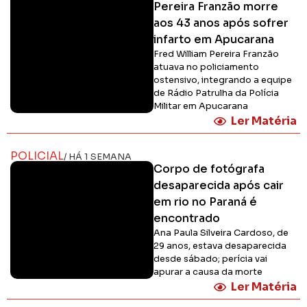
Pereira Franzão morre
aos 43 anos após sofrer
infarto em Apucarana
Fred William Pereira Franzão
atuava no policiamento
ostensivo, integrando a equipe
de Rádio Patrulha da Polícia
Militar em Apucarana
Ler Matéria
POLICIAL
/ HÁ 1 SEMANA
Corpo de fotógrafa
desaparecida após cair
em rio no Paraná é
encontrado
Ana Paula Silveira Cardoso, de
29 anos, estava desaparecida
desde sábado; perícia vai
apurar a causa da morte
Ler Matéria