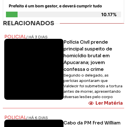
Prefeito é um bom gestor, e deverá cumprir tudo
10.17%
RELACIONADOS
POLICIAL
/ HÁ 3 DIAS
Polícia Civil prende
principal suspeito de
homicídio brutal em
Apucarana; jovem
confessa o crime
Segundo o delegado, as
perícias apontaram que
Valdecir foi submetido a tortura
antes de morrer, apresentando
diversas lesões pelo corpo
Ler Matéria
POLICIAL
/ HÁ 6 DIAS
Cabo da PM Fred William