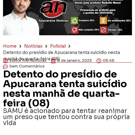
Home
Notícias
Policial
Detento do presídio de Apucarana tenta suicídio nesta
manhã de quarta-feira (08)
Editor AN Notícias
8 de janeiro, 2025
08:48
Sem Comentários
Detento do presídio de
Apucarana tenta suicídio
nesta manhã de quarta-
feira (08)
SAMU é acionado para tentar reanimar
um preso que tentou contra sua própria
vida