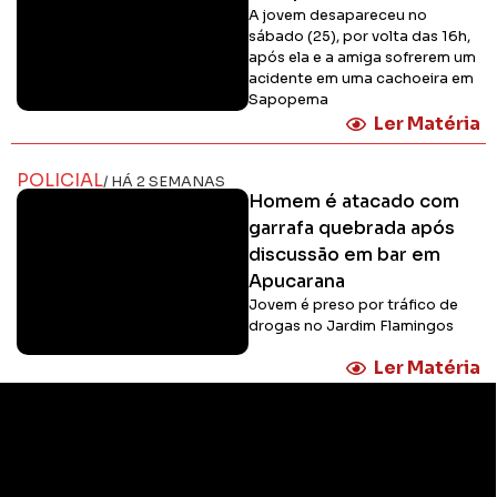
A jovem desapareceu no
sábado (25), por volta das 16h,
após ela e a amiga sofrerem um
acidente em uma cachoeira em
Sapopema
Ler Matéria
POLICIAL
/ HÁ 2 SEMANAS
Homem é atacado com
garrafa quebrada após
discussão em bar em
Apucarana
Jovem é preso por tráfico de
drogas no Jardim Flamingos
Ler Matéria