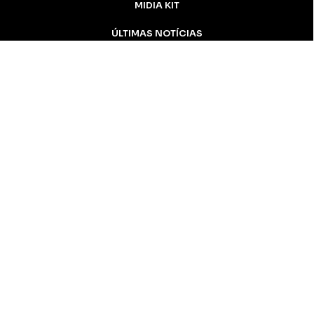
MIDIA KIT
ÚLTIMAS NOTÍCIAS
DESTAQUE
CONTATO
Inicial
Colunistas
Notícias
Apucarana
Podcast
MidiaKit