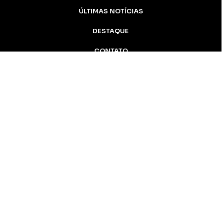
ÚLTIMAS NOTÍCIAS
DESTAQUE
CONTATO
Inicial
Colunistas
Notícias
Apucarana
Podcast
MidiaKit
AN Notícias - 2005 / 2026 Todos os
direitos reservados
Apucarana-PR