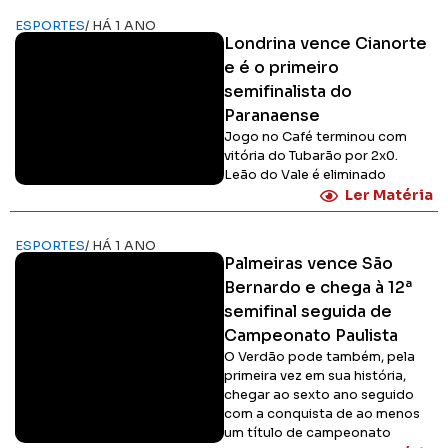
ESPORTES
/ HÁ 1 ANO
Londrina vence Cianorte
e é o primeiro
semifinalista do
Paranaense
Jogo no Café terminou com
vitória do Tubarão por 2x0.
Leão do Vale é eliminado
Ler Matéria
ESPORTES
/ HÁ 1 ANO
Palmeiras vence São
Bernardo e chega à 12ª
semifinal seguida de
Campeonato Paulista
O Verdão pode também, pela
primeira vez em sua história,
chegar ao sexto ano seguido
com a conquista de ao menos
um título de campeonato