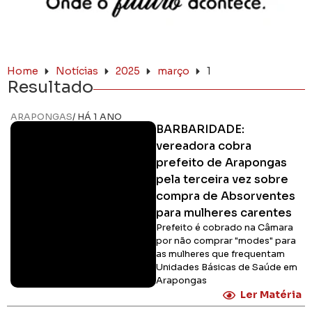
Home
Notícias
2025
março
1
Resultado
ARAPONGAS
/ HÁ 1 ANO
BARBARIDADE:
vereadora cobra
prefeito de Arapongas
pela terceira vez sobre
compra de Absorventes
para mulheres carentes
Prefeito é cobrado na Câmara
por não comprar "modes" para
as mulheres que frequentam
Unidades Básicas de Saúde em
Arapongas
Ler Matéria