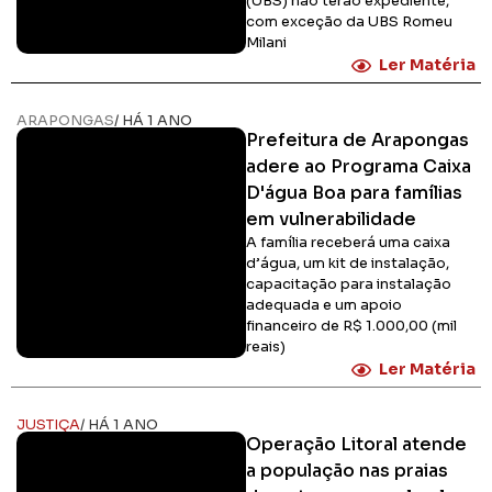
(UBS) não terão expediente,
com exceção da UBS Romeu
Milani
Ler Matéria
ARAPONGAS
/ HÁ 1 ANO
Prefeitura de Arapongas
adere ao Programa Caixa
D'água Boa para famílias
em vulnerabilidade
A família receberá uma caixa
d’água, um kit de instalação,
capacitação para instalação
adequada e um apoio
financeiro de R$ 1.000,00 (mil
reais)
Ler Matéria
JUSTIÇA
/ HÁ 1 ANO
Operação Litoral atende
a população nas praias