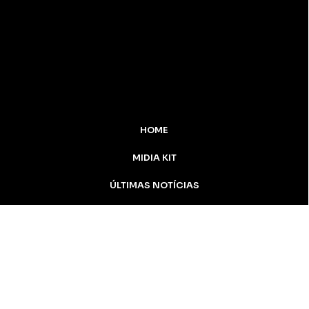
HOME
MIDIA KIT
ÚLTIMAS NOTÍCIAS
DESTAQUE
CONTATO
Inicial
Colunistas
Notícias
Apucarana
Podcast
MidiaKit