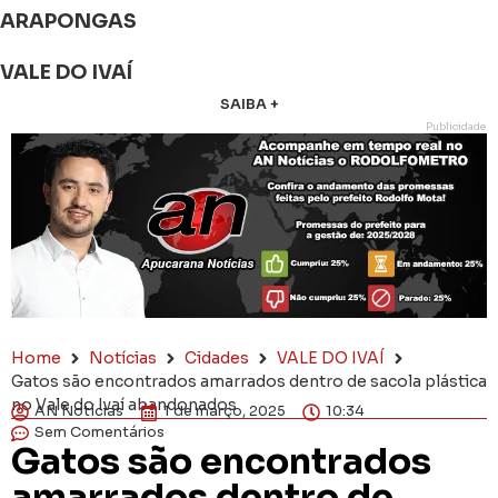
ARAPONGAS
VALE DO IVAÍ
SAIBA +
Publicidade
Home
Notícias
Cidades
VALE DO IVAÍ
Gatos são encontrados amarrados dentro de sacola plástica
no Vale do Ivaí abandonados
AN Notícias
1 de março, 2025
10:34
Sem Comentários
Gatos são encontrados
amarrados dentro de