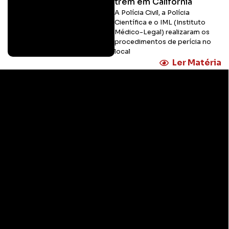
trem em Califórnia
A Polícia Civil, a Polícia
Científica e o IML (Instituto
Médico-Legal) realizaram os
procedimentos de perícia no
local
Ler Matéria