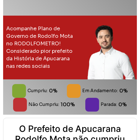
Acompanhe Plano de
Governo de Rodolfo Mota
no RODOLFOMETRO!
Considerado pior prefeito
da História de Apucarana
nas redes sociais
0%
0%
Cumpriu:
Em Andamento:
100%
0%
Não Cumpriu:
Parada:
O Prefeito de Apucarana
Rodolfo Mota não cumpriu