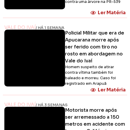
contra uma árvore na PR-539
Ler Matéria
VALE DO IVAÍ
/ HÁ 1 SEMANA
Policial Militar que era de
Apucarana morre após
ser ferido com tiro no
rosto em abordagem no
Vale do Ivaí
Homem suspeito de atirar
contra vítima também foi
baleado e morreu. Caso foi
registrado em Arapuã
Ler Matéria
VALE DO IVAÍ
/ HÁ 3 SEMANAS
Motorista morre após
ser arremessado a 150
metros em acidente com