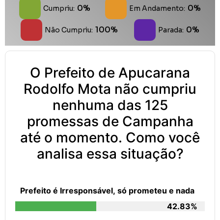
0%
0%
Cumpriu:
Em Andamento:
100%
0%
Não Cumpriu:
Parada:
O Prefeito de Apucarana
Rodolfo Mota não cumpriu
nenhuma das 125
promessas de Campanha
até o momento. Como você
analisa essa situação?
Prefeito é Irresponsável, só prometeu e nada
42.83%