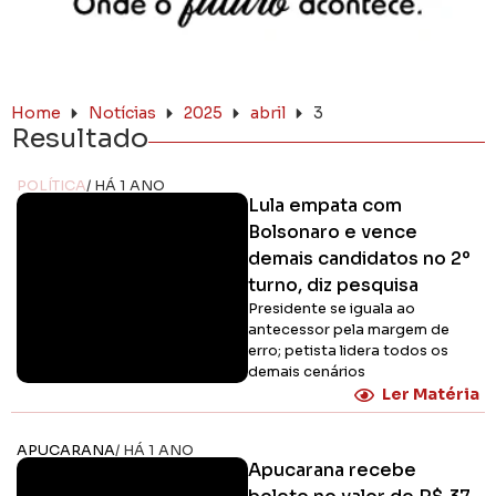
Home
Notícias
2025
abril
3
Resultado
POLÍTICA
/ HÁ 1 ANO
Lula empata com
Bolsonaro e vence
demais candidatos no 2º
turno, diz pesquisa
Presidente se iguala ao
antecessor pela margem de
erro; petista lidera todos os
demais cenários
Ler Matéria
APUCARANA
/ HÁ 1 ANO
Apucarana recebe