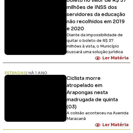
boleto no valor de R$ 37
milhões de INSS dos
servidores da educação
não recolhidos em 2019
e 2020
Diante da impossibilidade de
quitar o boleto de R$ 37
milhões à vista, o Município
buscará uma solução jurídica
Ler Matéria
ESTRADAS
/ HÁ 1 ANO
Ciclista morre
atropelado em
Arapongas nesta
madrugada de quinta
(03)
A colisão aconteceu na Avenida
Maracanã
Ler Matéria