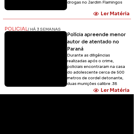
drogas no Jardim Flamingos
Ler Matéria
POLICIAL
/ HÁ 3 SEMANAS
Polícia apreende menor
autor de atentado no
Paraná
Durante as diligências
realizadas após o crime,
policiais encontraram na casa
do adolescente cerca de 500
metros de cordel detonante,
duas munições calibre .38
Ler Matéria