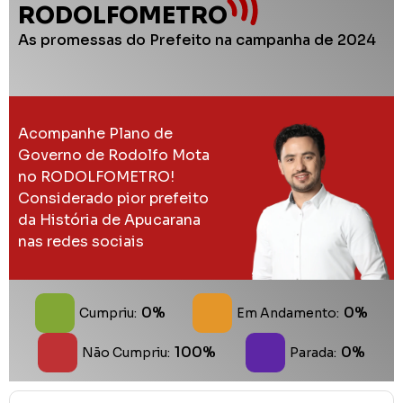
RODOLFOMETRO
As promessas do Prefeito na campanha de 2024
Acompanhe Plano de
Governo de Rodolfo Mota
no RODOLFOMETRO!
Considerado pior prefeito
da História de Apucarana
nas redes sociais
0%
0%
Cumpriu:
Em Andamento:
100%
0%
Não Cumpriu:
Parada: