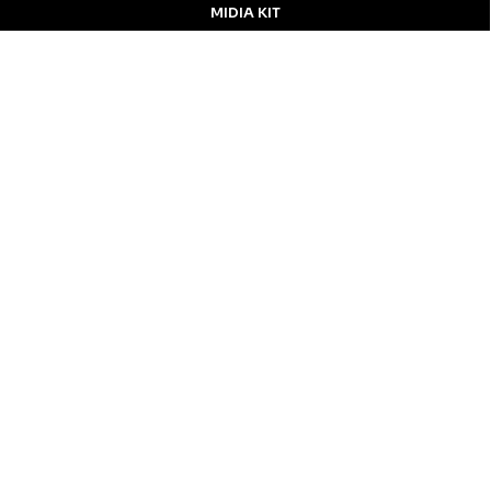
MIDIA KIT
ÚLTIMAS NOTÍCIAS
DESTAQUE
Inicial
Colunistas
Notícias
Apucarana
Podcast
MidiaKit
CONTATO