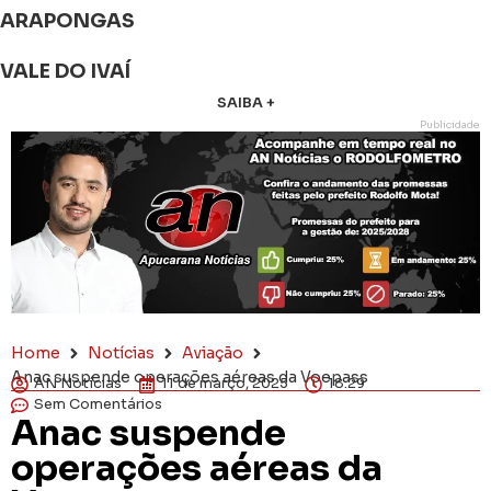
ARAPONGAS
VALE DO IVAÍ
SAIBA +
Publicidade
Home
Notícias
Aviação
Anac suspende operações aéreas da Voepass
AN Notícias
11 de março, 2025
18:29
Sem Comentários
Anac suspende
operações aéreas da