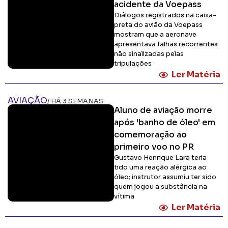
acidente da Voepass
Diálogos registrados na caixa-
preta do avião da Voepass
mostram que a aeronave
apresentava falhas recorrentes
não sinalizadas pelas
tripulações
Ler Matéria
AVIAÇÃO
/ HÁ 3 SEMANAS
Aluno de aviação morre
após 'banho de óleo' em
comemoração ao
primeiro voo no PR
Gustavo Henrique Lara teria
tido uma reação alérgica ao
óleo; instrutor assumiu ter sido
quem jogou a substância na
vítima
Ler Matéria