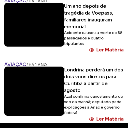
AVIAÇÃO
/ HÁ 1 ANO
Um ano depois de
tragédia da Voepass,
familiares inauguram
memorial
Acidente causou a morte de 58
passageiros e quatro
tripulantes
Ler Matéria
AVIAÇÃO
/ HÁ 1 ANO
Londrina perderá um dos
dois voos diretos para
Curitiba a partir de
agosto
Azul confirma cancelamento do
voo da manhã; deputado pede
explicações à Anac e governo
federal
Ler Matéria