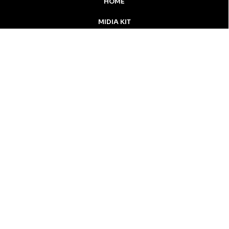
HOME
MIDIA KIT
ÚLTIMAS NOTÍCIAS
DESTAQUE
Inicial
Colunistas
Notícias
Apucarana
Podcast
MidiaKit
CONTATO