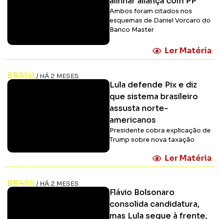
alinhar aliança com PP
Ambos foram citados nos
esquemas de Daniel Vorcaro do
Banco Master
Ler Matéria
BRASIL
/ HÁ 2 MESES
Lula defende Pix e diz
que sistema brasileiro
assusta norte-
americanos
Presidente cobra explicação de
Trump sobre nova taxação
Ler Matéria
BRASIL
/ HÁ 2 MESES
Flávio Bolsonaro
consolida candidatura,
mas Lula segue à frente,