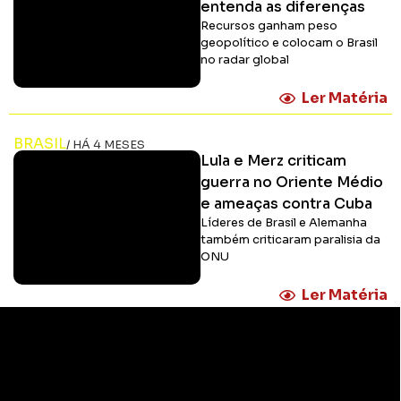
entenda as diferenças
Recursos ganham peso
geopolítico e colocam o Brasil
no radar global
Ler Matéria
BRASIL
/ HÁ 4 MESES
Lula e Merz criticam
guerra no Oriente Médio
e ameaças contra Cuba
Líderes de Brasil e Alemanha
também criticaram paralisia da
ONU
Ler Matéria