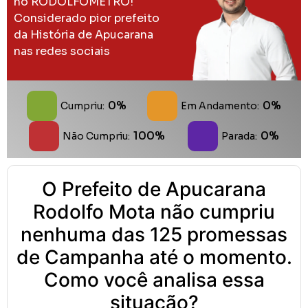
no RODOLFOMETRO!
Considerado pior prefeito
da História de Apucarana
nas redes sociais
0%
0%
Cumpriu:
Em Andamento:
100%
0%
Não Cumpriu:
Parada:
O Prefeito de Apucarana
Rodolfo Mota não cumpriu
nenhuma das 125 promessas
de Campanha até o momento.
Como você analisa essa
situação?