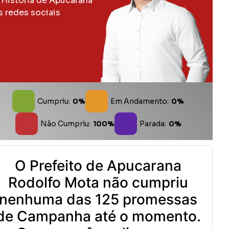
 História de Apucarana
s redes sociais
Cumpriu:
0%
Em Andamento:
0%
Não Cumpriu:
100%
Parada:
0%
O Prefeito de Apucarana
Rodolfo Mota não cumpriu
nenhuma das 125 promessas
de Campanha até o momento.