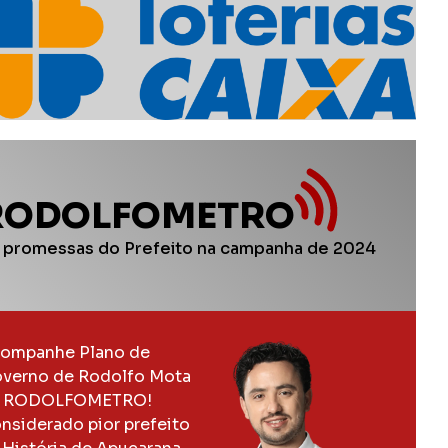
RODOLFOMETRO
 promessas do Prefeito na campanha de 2024
ompanhe Plano de
verno de Rodolfo Mota
 RODOLFOMETRO!
nsiderado pior prefeito