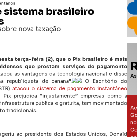
ntários
e sistema brasileiro
s
sobre nova taxação
esta terça-feira (2), que o Pix brasileiro é mais
nidenses que prestam serviços de pagamento
acou as vantagens da tecnologia nacional e disse
As
a republiqueta de banana”.
O Escritório do
USTR)
atacou o sistema de pagamento instantâneo
 Pix prejudica “injustamente” empresas como a
infraestrutura pública e gratuita, tem movimentado
Ac
o tradicionais.
Go
no
Co
sugeriu ao presidente dos Estados Unidos, Donald