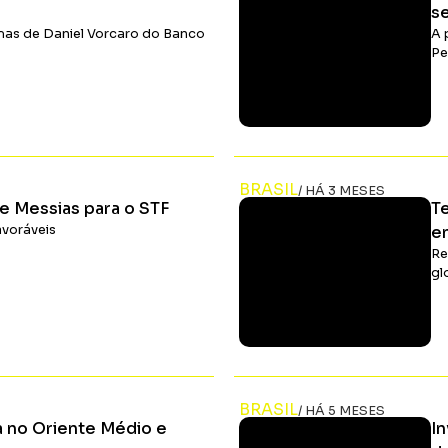
s
as de Daniel Vorcaro do Banco
A 
Pe
Ler Matéria
BRASIL
/ HÁ 3 MESES
de Messias para o STF
Te
avoráveis
e
Re
gl
Ler Matéria
BRASIL
/ HÁ 5 MESES
a no Oriente Médio e
In